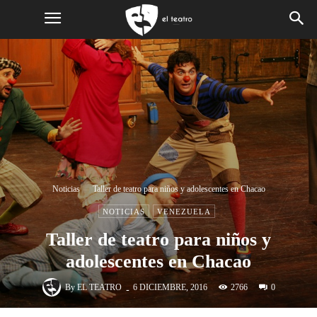
Noticias
Taller de teatro para niños y adolescentes en Chacao
NOTICIAS
VENEZUELA
Taller de teatro para niños y
adolescentes en Chacao
-
By
EL TEATRO
2766
6 DICIEMBRE, 2016
0