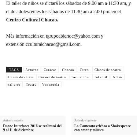
El taller de niños se dictará los sábados de 9.00 am a 11:30 am, y
el de adolescentes los sábados de 11.30 am a 2.00 pm. en el
Centro Cultural Chacao.
Más información en tgrupoabiertoc@yahoo.com y
extensión.cculturalchacao@gmail.com.
TAGS
Actores
Caracas
Chacao
Circo
Clases de teatro
Curso de circo
Cursos de teatro
formación
Infantil
Niños
talleres
Teatro
Venezuela
Artículo anterior
Artículo siguiente
Dance Interfaces 2016 se realizará del
La Camerata celebra a Shakespeare
9 al 11 de diciembre
con amor y música