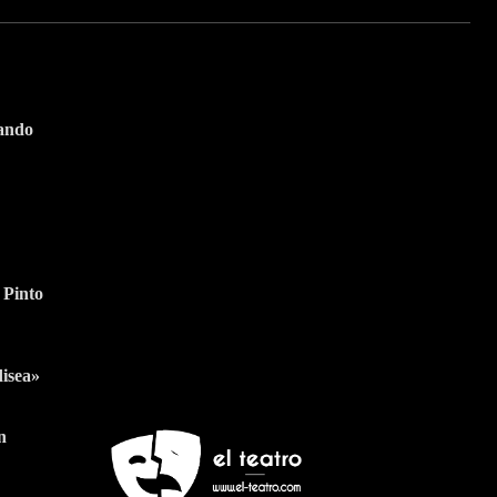
tando
Suscríbete a nuestra
Newsletter
 Pinto
Nombre
Apellido
Nombre
Apellido
Suscribirme
Email
Email
disea»
n