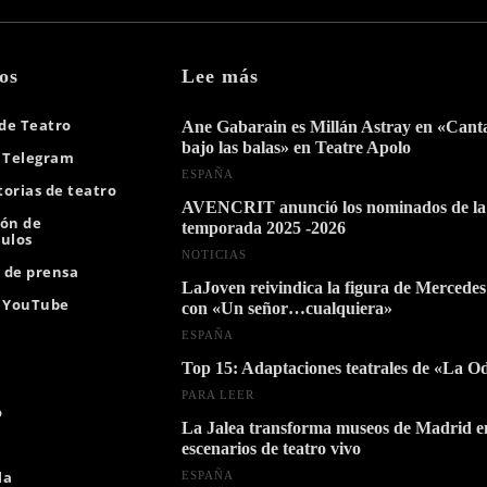
os
Lee más
 de Teatro
Ane Gabarain es Millán Astray en «Can
bajo las balas» en Teatre Apolo
 Telegram
ESPAÑA
orias de teatro
AVENCRIT anunció los nominados de la
ión de
temporada 2025 -2026
ulos
NOTICIAS
s de prensa
LaJoven reivindica la figura de Mercedes
e YouTube
con «Un señor…cualquiera»
ESPAÑA
Top 15: Adaptaciones teatrales de «La O
PARA LEER
o
La Jalea transforma museos de Madrid e
escenarios de teatro vivo
la
ESPAÑA