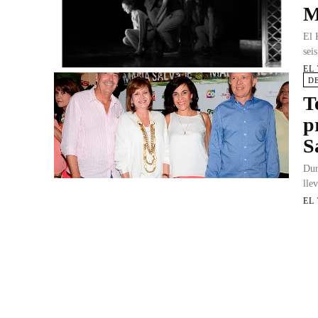
M
El 
sei
EL
D
T
p
S
Dur
lle
EL