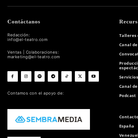
Contáctanos
Recurs
Redacción:
Talleres
info@el-teatro.com
Canal de
Ventas | Colaboraciones:
Convocat
marketing@el-teatro.com
Producc
espectác
Servicio
Canal d
Contamos con el apoyo de:
Podcast
Contact
España
Venezue