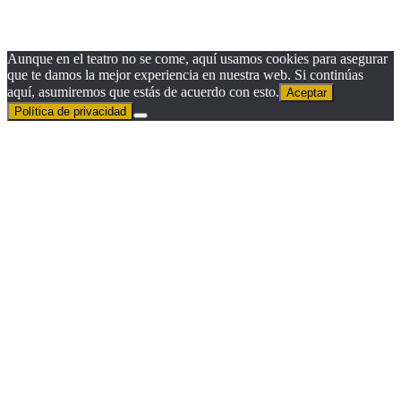
Suscribirse
Aunque en el teatro no se come, aquí usamos cookies para asegurar
que te damos la mejor experiencia en nuestra web. Si continúas
aquí, asumiremos que estás de acuerdo con esto.
Aceptar
Política de privacidad