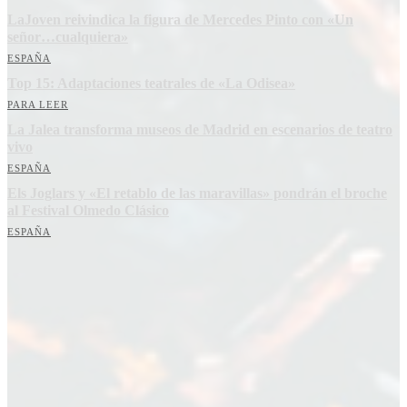
LaJoven reivindica la figura de Mercedes Pinto con «Un
señor…cualquiera»
ESPAÑA
Top 15: Adaptaciones teatrales de «La Odisea»
PARA LEER
La Jalea transforma museos de Madrid en escenarios de teatro
vivo
ESPAÑA
Els Joglars y «El retablo de las maravillas» pondrán el broche
al Festival Olmedo Clásico
ESPAÑA
Suscríbete a nuestra Newsletter
Nombre
Nombre