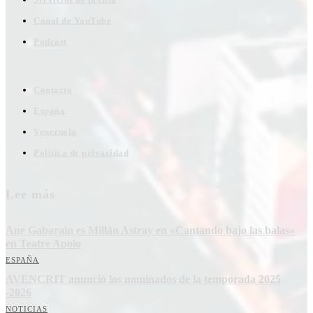
Canal de YouTube
Podcast
Contacto
España
Venezuela
Política de privacidad
Lee más
Ane Gabarain es Millán Astray en «Cantando bajo las balas»
en Teatre Apolo
ESPAÑA
AVENCRIT anunció los nominados de la temporada 2025
-2026
NOTICIAS