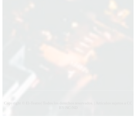
Apellido
Apellido
Email
Email
Suscribirme
Copyright © El-Teatro| Todos los derechos reservados. | Artículos sujetos a CC
BY-NC-ND