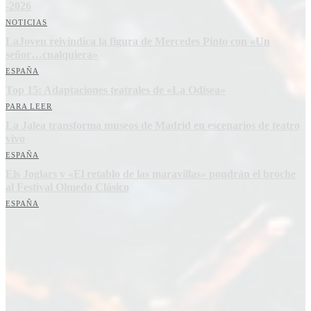
-2026
NOTICIAS
LaJoven reivindica la figura de Mercedes Pinto con «Un
señor…cualquiera»
ESPAÑA
Top 15: Adaptaciones teatrales de «La Odisea»
PARA LEER
La Jalea transforma museos de Madrid en escenarios de teatro
vivo
ESPAÑA
Els Joglars y «El retablo de las maravillas» pondrán el broche
al Festival Olmedo Clásico
ESPAÑA
Suscríbete a nuestra Newsletter