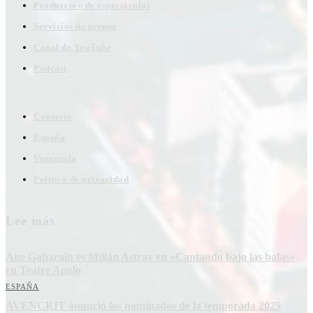
Producción de espectáculos
Servicios de prensa
Canal de YouTube
Podcast
Contacto
España
Venezuela
Política de privacidad
Lee más
Ane Gabarain es Millán Astray en «Cantando bajo las balas»
en Teatre Apolo
ESPAÑA
AVENCRIT anunció los nominados de la temporada 2025