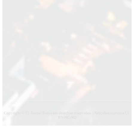
Nombre
Nombre
Apellido
Apellido
Email
Email
Suscribirme
Copyright © El-Teatro| Todos los derechos reservados. | Artículos sujetos a CC
BY-NC-ND