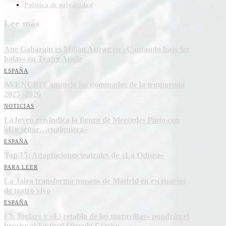
Política de privacidad
Lee más
Ane Gabarain es Millán Astray en «Cantando bajo las
balas» en Teatre Apolo
ESPAÑA
AVENCRIT anunció los nominados de la temporada
2025 -2026
NOTICIAS
LaJoven reivindica la figura de Mercedes Pinto con
«Un señor…cualquiera»
ESPAÑA
Top 15: Adaptaciones teatrales de «La Odisea»
PARA LEER
La Jalea transforma museos de Madrid en escenarios
de teatro vivo
ESPAÑA
Els Joglars y «El retablo de las maravillas» pondrán el
broche al Festival Olmedo Clásico