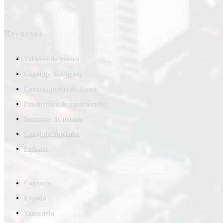
Recursos
Talleres de Teatro
Canal de Telegram
Convocatorias de teatro
Producción de espectáculos
Servicios de prensa
Canal de YouTube
Podcast
Contacto
España
Venezuela