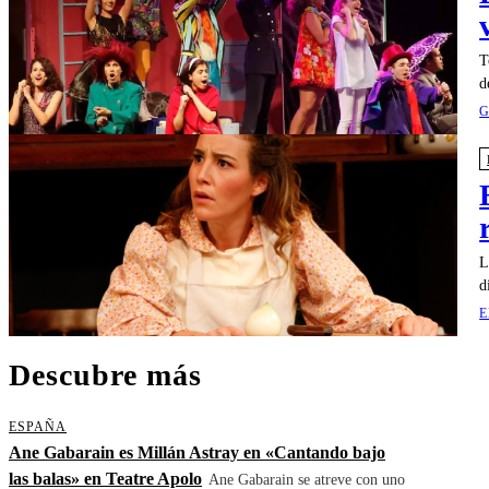
T
d
G
L
d
E
Descubre más
ESPAÑA
Ane Gabarain es Millán Astray en «Cantando bajo
las balas» en Teatre Apolo
Ane Gabarain se atreve con uno