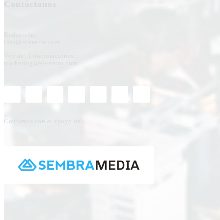
Contáctanos
Redacción:
info@el-teatro.com
Ventas | Colaboraciones:
marketing@el-teatro.com
Contamos con el apoyo de: