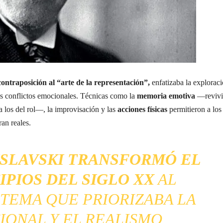
ontraposición al “arte de la representación”,
enfatizaba la explorac
los conflictos emocionales. Técnicas como la
memoria emotiva
—revivi
a los del rol—, la improvisación y las
acciones físicas
permitieron a los
ran reales.
ISLAVSKI TRANSFORMÓ EL
IPIOS DEL SIGLO XX
AL
STEMA QUE PRIORIZABA LA
ONAL Y EL REALISMO