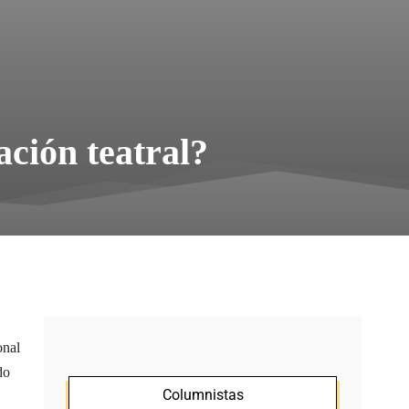
ación teatral?
onal
do
Columnistas