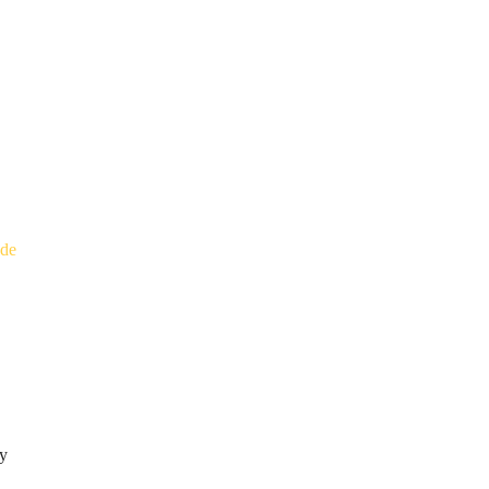
 de
 y