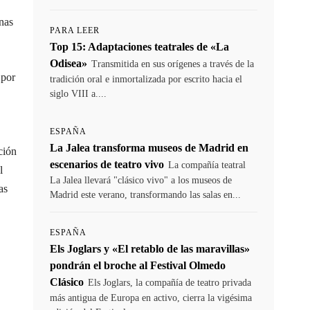
nas
PARA LEER
Top 15: Adaptaciones teatrales de «La
Odisea»
Transmitida en sus orígenes a través de la
 por
tradición oral e inmortalizada por escrito hacia el
siglo VIII a....
ESPAÑA
La Jalea transforma museos de Madrid en
ción
escenarios de teatro vivo
La compañía teatral
l
La Jalea llevará "clásico vivo" a los museos de
as
Madrid este verano, transformando las salas en...
ESPAÑA
Els Joglars y «El retablo de las maravillas»
pondrán el broche al Festival Olmedo
Clásico
Els Joglars, la compañía de teatro privada
más antigua de Europa en activo, cierra la vigésima