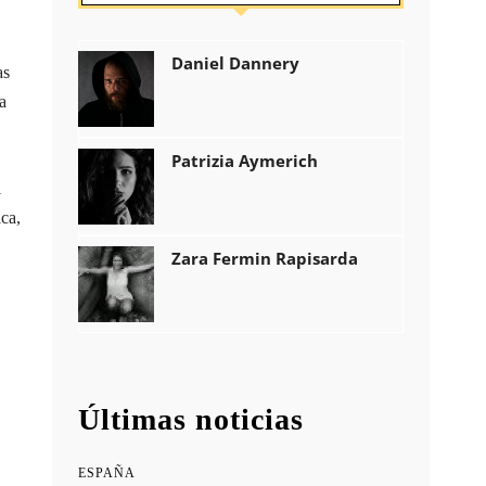
Daniel Dannery
as
a
Patrizia Aymerich
l
ica,
Zara Fermin Rapisarda
Últimas noticias
ESPAÑA