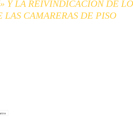
» Y LA REIVINDICACIÓN DE LO
 LAS CAMARERAS DE PISO
Suscribirme
Email
E
m
a
i
Cuota
atro
l