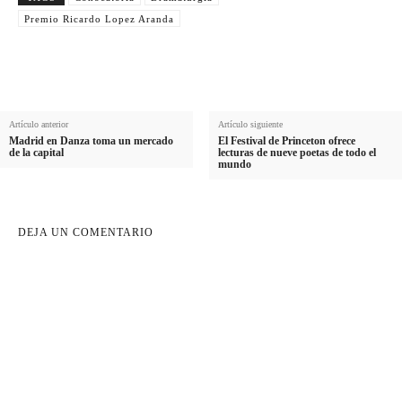
i
l
Premio Ricardo Lopez Aranda
d
o
Artículo anterior
Artículo siguiente
Madrid en Danza toma un mercado
El Festival de Princeton ofrece
de la capital
lecturas de nueve poetas de todo el
mundo
DEJA UN COMENTARIO