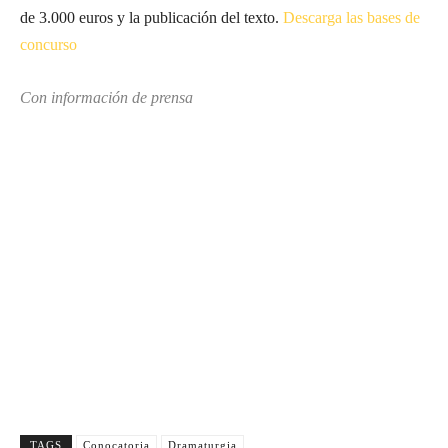
de 3.000 euros y la publicación del texto.
Descarga las bases de
concurso
Con información de prensa
Suscríbete a nuestra Newsletter
Nombre
N
Apellido
o
A
m
Email
p
E
b
e
Suscribirme
m
r
l
a
e
l
i
TAGS
Conocatoria
Dramaturgia