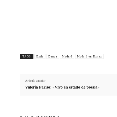
Suscríbete a nuestra Newsletter
Nombre
Apellido
N
A
o
p
m
e
b
l
TAGS
Baile
Danza
Madrid
Madrid en Danza
r
l
e
i
d
Artículo anterior
o
Valeria Pariso: «Vivo en estado de poesía»