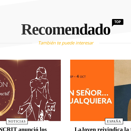
TOP
Recomendado
También te puede interesar
NOTICIAS
ESPAÑA
CRIT anunció los
LaJoven reivindica la 