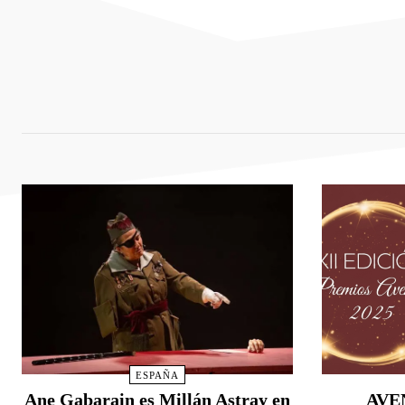
ESPAÑA
Ane Gabarain es Millán Astray en
AVEN