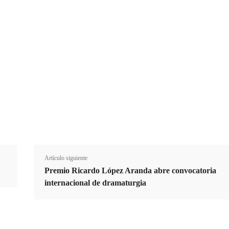
Suscribirme
Email
E
m
a
i
Cuota
l
Artículo siguiente
Premio Ricardo López Aranda abre convocatoria
internacional de dramaturgia