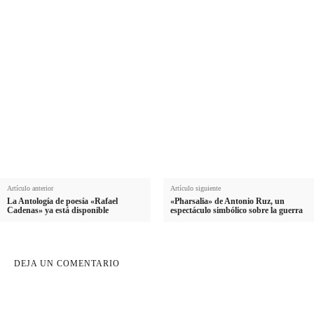
Nombre
N
Apellido
o
A
m
Email
p
E
b
e
Suscribirme
m
r
l
a
e
l
i
i
l
d
o
Artículo anterior
Artículo siguiente
La Antología de poesía «Rafael
«Pharsalia» de Antonio Ruz, un
Cadenas» ya está disponible
espectáculo simbólico sobre la guerra
DEJA UN COMENTARIO