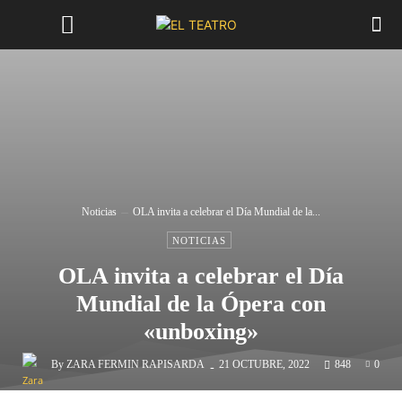
Noticias
OLA invita a celebrar el Día Mundial de la...
NOTICIAS
OLA invita a celebrar el Día
Mundial de la Ópera con
«unboxing»
-
By
ZARA FERMIN RAPISARDA
21 OCTUBRE, 2022
848
0