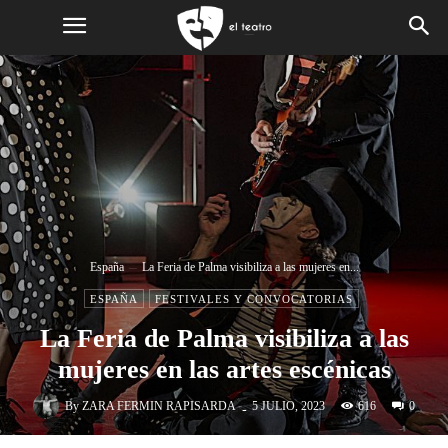
España
La Feria de Palma visibiliza a las mujeres en...
ESPAÑA
FESTIVALES Y CONVOCATORIAS
La Feria de Palma visibiliza a las
mujeres en las artes escénicas
-
By
ZARA FERMIN RAPISARDA
616
5 JULIO, 2023
0