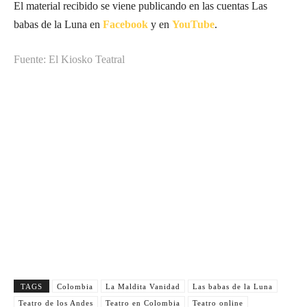
El material recibido se viene publicando en las cuentas Las
babas de la Luna en
Facebook
y en
YouTube
.
Fuente: El Kiosko Teatral
Suscríbete a nuestra Newsletter
Nombre
N
Apellido
o
A
m
Email
p
E
b
e
Suscribirme
m
r
l
a
e
l
i
TAGS
Colombia
La Maldita Vanidad
Las babas de la Luna
i
l
Teatro de los Andes
Teatro en Colombia
Teatro online