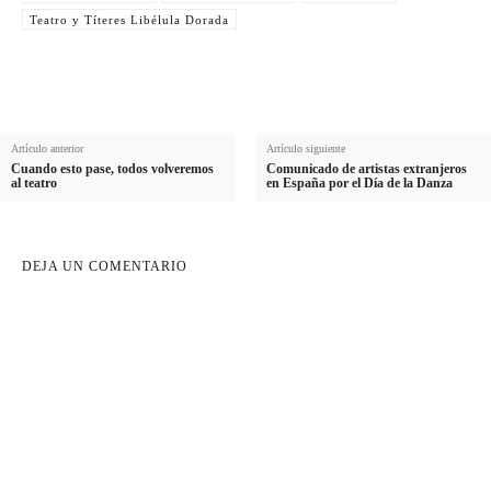
d
Teatro y Títeres Libélula Dorada
o
Artículo anterior
Artículo siguiente
Cuando esto pase, todos volveremos
Comunicado de artistas extranjeros
al teatro
en España por el Día de la Danza
DEJA UN COMENTARIO