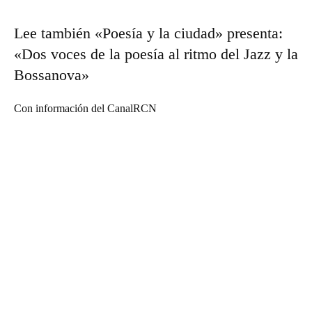
Lee también
«Poesía y la ciudad» presenta:
«Dos voces de la poesía al ritmo del Jazz y la
Bossanova»
Con información del
CanalRCN
Suscríbete a nuestra Newsletter
Nombre
N
Apellido
o
A
m
Email
p
E
b
e
Suscribirme
m
r
l
a