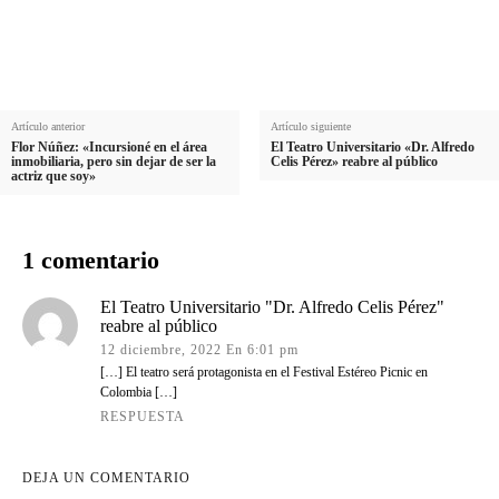
e
l
i
i
l
d
o
Artículo anterior
Artículo siguiente
Flor Núñez: «Incursioné en el área
El Teatro Universitario «Dr. Alfredo
inmobiliaria, pero sin dejar de ser la
Celis Pérez» reabre al público
actriz que soy»
1 comentario
El Teatro Universitario "Dr. Alfredo Celis Pérez"
reabre al público
12 diciembre, 2022 En 6:01 pm
[…] El teatro será protagonista en el Festival Estéreo Picnic en
Colombia […]
RESPUESTA
DEJA UN COMENTARIO