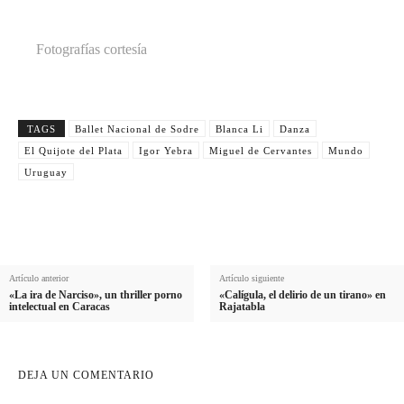
Fotografías cortesía
TAGS
Ballet Nacional de Sodre
Blanca Li
Danza
El Quijote del Plata
Igor Yebra
Miguel de Cervantes
Mundo
Uruguay
Artículo anterior
Artículo siguiente
«La ira de Narciso», un thriller porno
«Calígula, el delirio de un tirano» en
intelectual en Caracas
Rajatabla
DEJA UN COMENTARIO