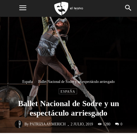
España
Ballet Nacional de Sodre y un espectáculo arriesgado
ESPAÑA
Ballet Nacional de Sodre y un
espectáculo arriesgado
-
By
PATRIZIA AYMERICH
1280
2 JULIO, 2019
0