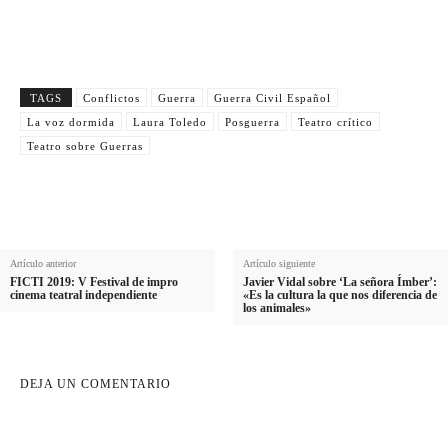
TAGS
Conflictos
Guerra
Guerra Civil Español
La voz dormida
Laura Toledo
Posguerra
Teatro crítico
Teatro sobre Guerras
Artículo anterior
Artículo siguiente
FICTI 2019: V Festival de impro
Javier Vidal sobre ‘La señora Ímber’:
cinema teatral independiente
«Es la cultura la que nos diferencia de
los animales»
DEJA UN COMENTARIO