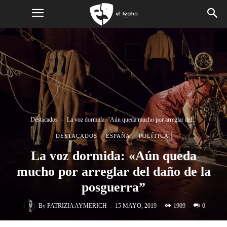
Destacados
La voz dormida: "Aún queda mucho por arreglar del...
DESTACADOS
ESPAÑA
POLÍTICA
La voz dormida: «Aún queda
mucho por arreglar del daño de la
posguerra”
-
By
PATRIZIA AYMERICH
1909
15 MAYO, 2019
0