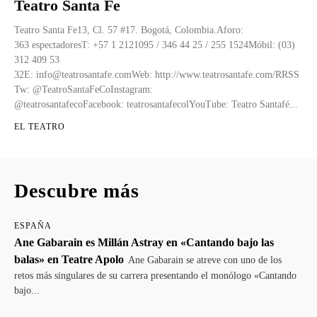
Teatro Santa Fe
Teatro Santa Fe13, Cl. 57 #17. Bogotá, Colombia.Aforo:
363 espectadoresT: +57 1 2121095 / 346 44 25 / 255 1524Móbil: (03)
312 409 53
32E: info@teatrosantafe.comWeb: http://www.teatrosantafe.com/RRSS
Tw: @TeatroSantaFeCoInstagram:
@teatrosantafecoFacebook: teatrosantafecolYouTube: Teatro Santafé...
EL TEATRO
Descubre más
ESPAÑA
Ane Gabarain es Millán Astray en «Cantando bajo las
balas» en Teatre Apolo
Ane Gabarain se atreve con uno de los
retos más singulares de su carrera presentando el monólogo «Cantando
bajo...