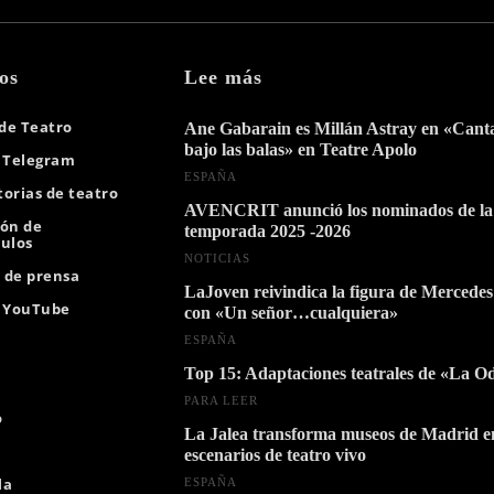
os
Lee más
 de Teatro
Ane Gabarain es Millán Astray en «Can
bajo las balas» en Teatre Apolo
 Telegram
ESPAÑA
orias de teatro
AVENCRIT anunció los nominados de la
ión de
temporada 2025 -2026
ulos
NOTICIAS
s de prensa
LaJoven reivindica la figura de Mercedes
e YouTube
con «Un señor…cualquiera»
ESPAÑA
Top 15: Adaptaciones teatrales de «La O
PARA LEER
o
La Jalea transforma museos de Madrid e
escenarios de teatro vivo
la
ESPAÑA