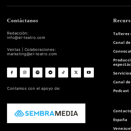
Contáctanos
Recurs
Redacción:
Talleres
info@el-teatro.com
Canal de
Ventas | Colaboraciones:
Convocat
marketing@el-teatro.com
Producc
espectác
Servicio
Canal d
Contamos con el apoyo de:
Podcast
Contact
España
Venezue