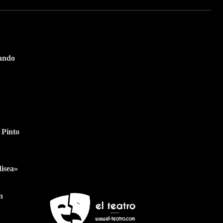
tando
Suscríbete a nuestra
Newsletter
 Pinto
Nombre
Apellido
Nombre
Apellido
Suscribirme
Email
Email
disea»
n