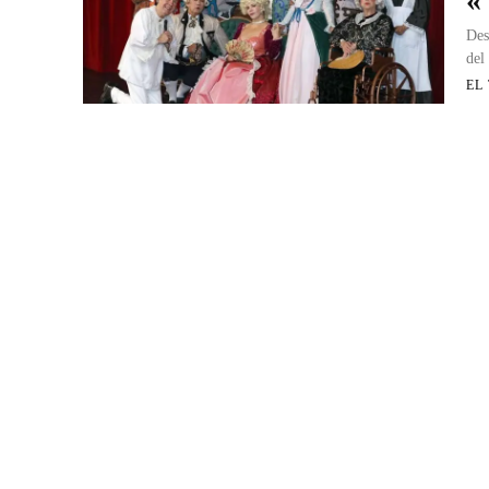
«
Des
del
EL