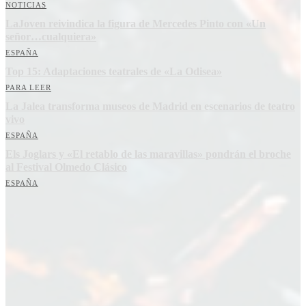
NOTICIAS
LaJoven reivindica la figura de Mercedes Pinto con «Un
señor…cualquiera»
ESPAÑA
Top 15: Adaptaciones teatrales de «La Odisea»
PARA LEER
La Jalea transforma museos de Madrid en escenarios de teatro
vivo
ESPAÑA
Els Joglars y «El retablo de las maravillas» pondrán el broche
al Festival Olmedo Clásico
ESPAÑA
Suscríbete a nuestra Newsletter
Nombre
Nombre