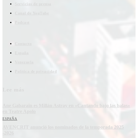
Servicios de prensa
Canal de YouTube
Podcast
Contacto
España
Venezuela
Política de privacidad
Lee más
Ane Gabarain es Millán Astray en «Cantando bajo las balas»
en Teatre Apolo
ESPAÑA
AVENCRIT anunció los nominados de la temporada 2025
-2026