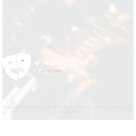
Apellido
Apellido
Email
Email
Suscribirme
Copyright © El-Teatro| Todos los derechos reservados. | Artículos sujetos a CC
BY-NC-ND