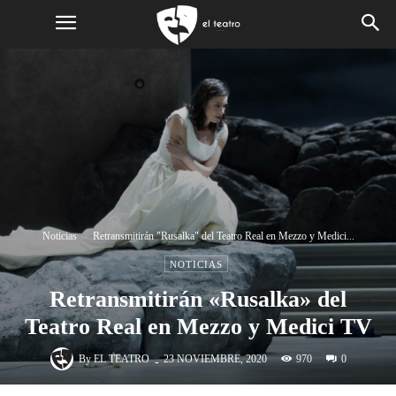
Noticias
Retransmitirán "Rusalka" del Teatro Real en Mezzo y Medici...
NOTICIAS
Retransmitirán «Rusalka» del
Teatro Real en Mezzo y Medici TV
-
By
EL TEATRO
970
23 NOVIEMBRE, 2020
0