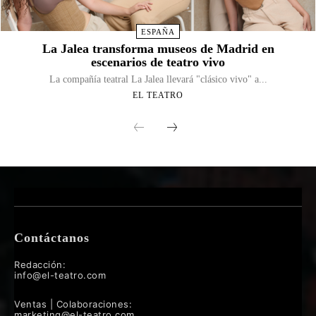
ESPAÑA
La Jalea transforma museos de Madrid en
escenarios de teatro vivo
La compañía teatral La Jalea llevará "clásico vivo" a...
EL TEATRO
Contáctanos
Redacción:
info@el-teatro.com
Ventas | Colaboraciones:
marketing@el-teatro.com