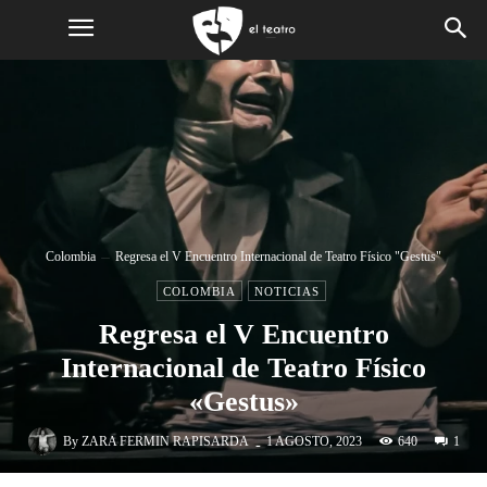
Colombia
Regresa el V Encuentro Internacional de Teatro Físico "Gestus"
COLOMBIA
NOTICIAS
Regresa el V Encuentro
Internacional de Teatro Físico
«Gestus»
-
By
ZARA FERMIN RAPISARDA
640
1 AGOSTO, 2023
1