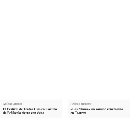
N
Nombre
o
A
Apellido
m
p
E
Email
b
e
m
r
Suscribirme
l
a
e
l
i
i
l
d
o
Artículo anterior
Artículo siguiente
El Festival de Teatro Clásico Castillo
«Las Misias» un sainete venezolano
de Peñíscola cierra con éxito
en Teatrex