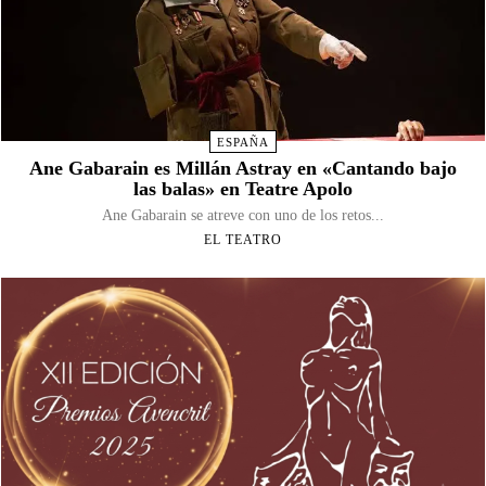
ESPAÑA
Ane Gabarain es Millán Astray en «Cantando bajo
las balas» en Teatre Apolo
Ane Gabarain se atreve con uno de los retos...
EL TEATRO