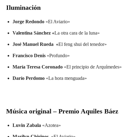
Iluminación
Jorge Redondo
«El Aviario»
Valentina Sánchez «
La otra cara de la luna»
José Manuel Rueda «
El feng shui del tenedor»
Francisco Denis
«Profundo»
María Teresa Coronado
«El principio de Arquímedes»
Darío Perdomo
«La hora menguada»
Música original – Premio Aquiles Báez
Luvin Zabala
«Azotea»
Marilyn Chirinos
«El Aviario»