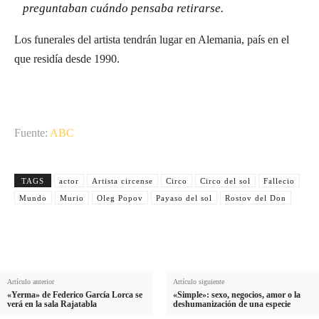
preguntaban cuándo pensaba retirarse.
Los funerales del artista tendrán lugar en Alemania, país en el
que residía desde 1990.
Fuente:
ABC
TAGS
actor
Artista circense
Circo
Circo del sol
Fallecio
Mundo
Murio
Oleg Popov
Payaso del sol
Rostov del Don
Artículo anterior
Artículo siguiente
«Yerma» de Federico García Lorca se
«Simple»: sexo, negocios, amor o la
verá en la sala Rajatabla
deshumanización de una especie