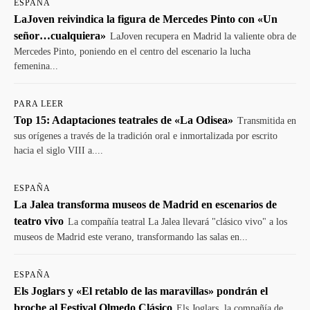
ESPAÑA
LaJoven reivindica la figura de Mercedes Pinto con «Un
señor…cualquiera»
LaJoven recupera en Madrid la valiente obra de
Mercedes Pinto, poniendo en el centro del escenario la lucha
femenina...
PARA LEER
Top 15: Adaptaciones teatrales de «La Odisea»
Transmitida en
sus orígenes a través de la tradición oral e inmortalizada por escrito
hacia el siglo VIII a....
ESPAÑA
La Jalea transforma museos de Madrid en escenarios de
teatro vivo
La compañía teatral La Jalea llevará "clásico vivo" a los
museos de Madrid este verano, transformando las salas en...
ESPAÑA
Els Joglars y «El retablo de las maravillas» pondrán el
broche al Festival Olmedo Clásico
Els Joglars, la compañía de