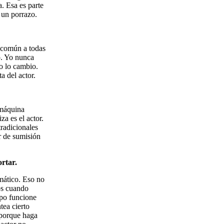
. Esa es parte
 un porrazo.
s común a todas
o. Yo nunca
no lo cambio.
a del actor.
 máquina
za es el actor.
tradicionales
ar de sumisión
ortar.
mático. Eso no
tos cuando
rpo funcione
tea cierto
 porque haga