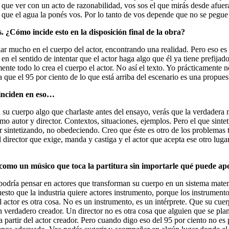
 que ver con un acto de razonabilidad, vos sos el que mirás desde afuera
 en que el agua la ponés vos. Por lo tanto de vos depende que no se pegue
. ¿Cómo incide esto en la disposición final de la obra?
fiar mucho en el cuerpo del actor, encontrando una realidad. Pero eso e
n el sentido de intentar que el actor haga algo que él ya tiene prefijad
ente todo lo crea el cuerpo el actor. No así el texto. Yo prácticamente 
 que el 95 por ciento de lo que está arriba del escenario es una propuest
oinciden en eso…
en su cuerpo algo que charlaste antes del ensayo, verás que la verdadera
o autor y director. Contextos, situaciones, ejemplos. Pero el que sinteti
or sintetizando, no obedeciendo. Creo que éste es otro de los problemas 
l director que exige, manda y castiga y el actor que acepta ese otro lug
s como un músico que toca la partitura sin importarle qué puede ap
odría pensar en actores que transforman su cuerpo en un sistema mate
uesto que la industria quiere actores instrumento, porque los instrumen
El actor es otra cosa. No es un instrumento, es un intérprete. Que su cue
n verdadero creador. Un director no es otra cosa que alguien que se plan
a partir del actor creador. Pero cuando digo eso del 95 por ciento no es