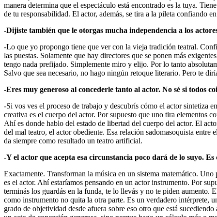
manera determina que el espectáculo está encontrado es la tuya. Tiene
de tu responsabilidad. El actor, además, se tira a la pileta confiando
-Dijiste también que le otorgas mucha independencia a los actores
-Lo que yo propongo tiene que ver con la vieja tradición teatral. Con
las puestas. Solamente que hay directores que se ponen más exigentes e
tengo nada prefijado. Simplemente miro y elijo. Por lo tanto absolutam
Salvo que sea necesario, no hago ningún retoque literario. Pero te diría
-Eres muy generoso al concederle tanto al actor. No sé si todos c
-Si vos ves el proceso de trabajo y descubrís cómo el actor sintetiza 
creativa es el cuerpo del actor. Por supuesto que uno tira elementos com
Ahí es donde hablo del estado de libertad del cuerpo del actor. El act
del mal teatro, el actor obediente. Esa relación sadomasoquista entre e
da siempre como resultado un teatro artificial.
-Y el actor que acepta esa circunstancia poco dará de lo suyo. E
Exactamente. Transforman la música en un sistema matemático. Uno p
es el actor. Ahí estaríamos pensando en un actor instrumento. Por sup
terminás los guardás en la funda, te lo llevás y no te piden aumento. 
como instrumento no quita la otra parte. Es un verdadero intérprete, u
grado de objetividad desde afuera sobre eso otro que está sucediendo 