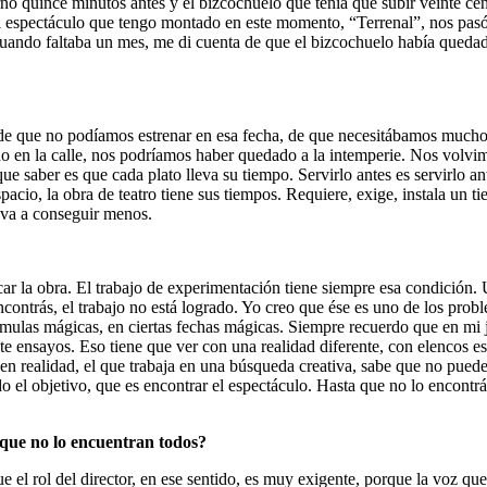
rno quince minutos antes y el bizcochuelo que tenía que subir veinte cen
 espectáculo que tengo montado en este momento, “Terrenal”, nos pasó 
 cuando faltaba un mes, me di cuenta de que el bizcochuelo había qued
 de que no podíamos estrenar en esa fecha, de que necesitábamos mucho
o en la calle, nos podríamos haber quedado a la intemperie. Nos volvim
e saber es que cada plato lleva su tiempo. Servirlo antes es servirlo an
acio, la obra de teatro tiene sus tiempos. Requiere, exige, instala un t
 va a conseguir menos.
scar la obra. El trabajo de experimentación tiene siempre esa condición.
ncontrás, el trabajo no está logrado. Yo creo que ése es uno de los prob
fórmulas mágicas, en ciertas fechas mágicas. Siempre recuerdo que en mi
e ensayos. Eso tiene que ver con una realidad diferente, con elencos es
o en realidad, el que trabaja en una búsqueda creativa, sabe que no pued
o el objetivo, que es encontrar el espectáculo. Hasta que no lo encontrá
a que no lo encuentran todos?
el rol del director, en ese sentido, es muy exigente, porque la voz qu