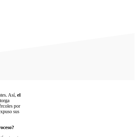
tes. Así,
el
torga
ércoles por
 expuso sus
roceso?