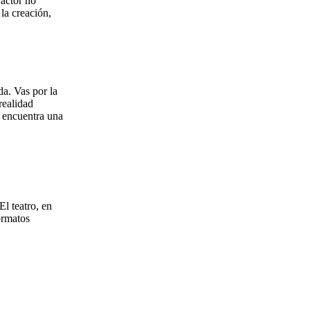
actor no
 la creación,
a. Vas por la
realidad
o encuentra una
l teatro, en
ormatos