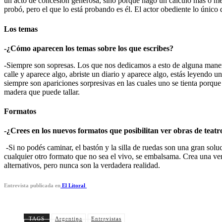
un acto de concesión generosa, sino porque hago un cálculo más o m
probó, pero el que lo está probando es él. El actor obediente lo único q
Los temas
-¿Cómo aparecen los temas sobre los que escribes?
-Siempre son sopresas. Los que nos dedicamos a esto de alguna maner
calle y aparece algo, abriste un diario y aparece algo, estás leyendo 
siempre son apariciones sorpresivas en las cuales uno se tienta porqu
madera que puede tallar.
Formatos
-¿Crees en los nuevos formatos que posibilitan ver obras de teatro
-Si no podés caminar, el bastón y la silla de ruedas son una gran solu
cualquier otro formato que no sea el vivo, se embalsama. Crea una ver
alternativos, pero nunca son la verdadera realidad.
Entrevista publicada en
El Litoral
TAGS
Argentina
Entrevistas
Cuot