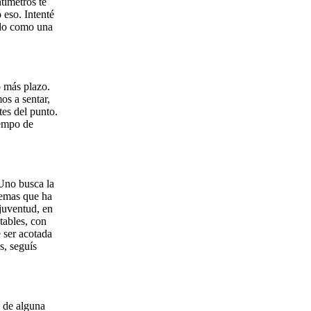
tímetros te
eso. Intenté
ado como una
 más plazo.
os a sentar,
tes del punto.
iempo de
 Uno busca la
lemas que ha
 juventud, en
tables, con
e ser acotada
s, seguís
e de alguna