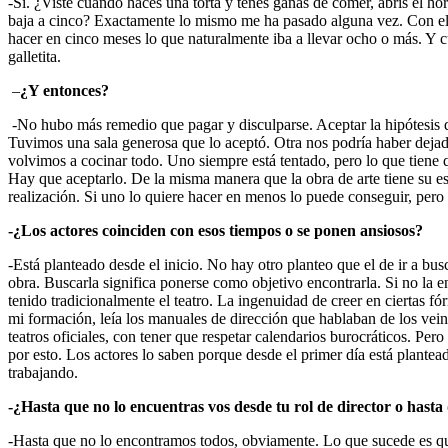
-Sí. ¿Viste cuando hacés una torta y tenés ganas de comer, abrís el ho
baja a cinco? Exactamente lo mismo me ha pasado alguna vez. Con el
hacer en cinco meses lo que naturalmente iba a llevar ocho o más. Y
galletita.
–
¿Y entonces?
-No hubo más remedio que pagar y disculparse. Aceptar la hipótesis
Tuvimos una sala generosa que lo aceptó. Otra nos podría haber dejad
volvimos a cocinar todo. Uno siempre está tentado, pero lo que tiene qu
Hay que aceptarlo. De la misma manera que la obra de arte tiene su esp
realización. Si uno lo quiere hacer en menos lo puede conseguir, pero
-¿Los actores coinciden con esos tiempos o se ponen ansiosos?
-Está planteado desde el inicio. No hay otro planteo que el de ir a bu
obra. Buscarla significa ponerse como objetivo encontrarla. Si no la e
tenido tradicionalmente el teatro. La ingenuidad de creer en ciertas 
mi formación, leía los manuales de dirección que hablaban de los veint
teatros oficiales, con tener que respetar calendarios burocráticos. Per
por esto. Los actores lo saben porque desde el primer día está plantead
trabajando.
-¿Hasta que no lo encuentras vos desde tu rol de director o hast
-Hasta que no lo encontramos todos, obviamente. Lo que sucede es que 