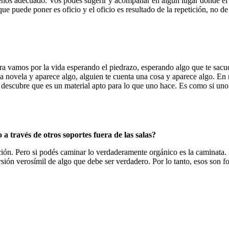
enos adecuado. Vos podés sugerir y acompañar en algún lugar donde el 
ue puede poner es oficio y el oficio es resultado de la repetición, no de
a vamos por la vida esperando el piedrazo, esperando algo que te sacud
una novela y aparece algo, alguien te cuenta una cosa y aparece algo. En 
e descubre que es un material apto para lo que uno hace. Es como si un
 a través de otros soportes fuera de las salas?
ción. Pero si podés caminar lo verdaderamente orgánico es la caminata. E
sión verosímil de algo que debe ser verdadero. Por lo tanto, esos son f
a