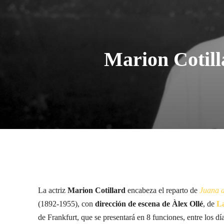
Marion Cotill
La actriz
Marion
Cotillard
encabeza el reparto de
Juana d
(1892-1955), con
dirección de escena de Àlex Ollé
, de
La
de Frankfurt, que se presentará en 8 funciones, entre los dí