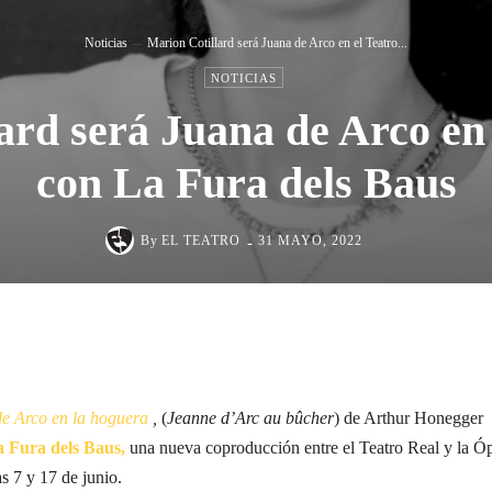
Noticias
Marion Cotillard será Juana de Arco en el Teatro...
NOTICIAS
ard será Juana de Arco en 
con La Fura dels Baus
-
By
EL TEATRO
31 MAYO, 2022
Cuota
e Arco en la hoguera
,
(
Jeanne d’Arc au bûcher
) de Arthur Honegger
 Fura dels Baus,
una nueva coproducción entre el Teatro Real y la Ó
as 7 y 17 de junio.