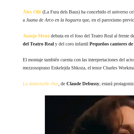
Àlex Ollé
(La Fura dels Baus) ha concebido el universo cel
a
Juana de Arco en la hoguera
que, en el paroxismo previo
Juanjo Mena
debuta en el foso del Teatro Real al frente d
del Teatro Real
y del coro infantil
Pequeños cantores 
El montaje también cuenta con las interpretaciones del act
mezzosoprano Enkelejda Shkoza, el tenor Charles Workman 
La damoiselle élue
,
de
Claude Debussy
, estará protagoni