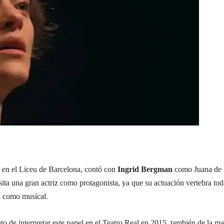
 en el Liceu de Barcelona, contó con
Ingrid Bergman
como Juana de
sita una gran actriz como protagonista, ya que su actuación vertebra tod
al como musical.
to de interpretar este papel en el Teatro Real en 2015, también de la m