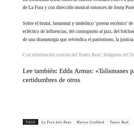
de La Fura y con dirección musical entonces de Josep Pons
Sobre el brutal, fantasmal y simbólico ‘poema escénico’ d
ecléctico de influencias, del contrapunto al jazz, del folclo
de una dramaturgia que reivindica el patriotismo, la justicia 
Con información cortesía del Teatro Real | Imágenes del T
Lee también: Edda Armas:
«Talismanes pa
certidumbres de otros
TAGS
La Fura dels Baus
Marion Cotillard
Teatro Real