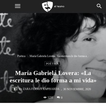
Poética
María Gabriela Lovera: "La escritura le dio forma a...
POÉTICA
María Gabriela Lovera: «La
escritura le dio forma a mi vida»
-
By
ZARA FERMIN RAPISARDA
30 NOVIEMBRE, 2020
1231
0