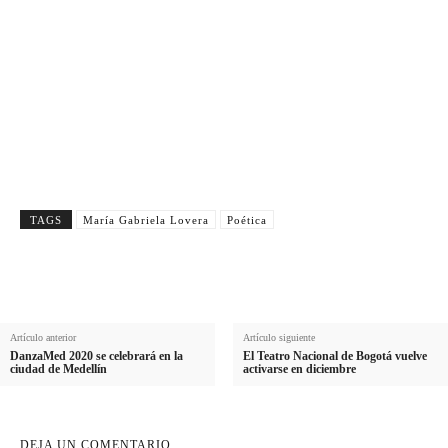
N
Nombre
o
A
Apellido
m
p
E
Email
b
e
m
r
Suscribirme
l
a
e
l
i
i
l
TAGS
María Gabriela Lovera
Poética
d
o
Artículo anterior
Artículo siguiente
DanzaMed 2020 se celebrará en la
El Teatro Nacional de Bogotá vuelve
ciudad de Medellín
activarse en diciembre
DEJA UN COMENTARIO