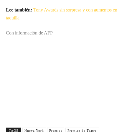
Lee también:
Tony Awards sin sorpresa y con aumentos en
taquilla
Con información de
AFP
Suscríbete a nuestra Newsletter
Nombre
N
Apellido
o
A
m
Email
p
E
b
e
Suscribirme
m
r
l
a
e
l
i
TAGS
Nueva York
Premios
Premios de Teatro
i