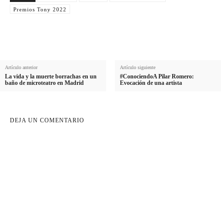
l
Premios Tony 2022
d
o
Artículo anterior
Artículo siguiente
La vida y la muerte borrachas en un
#ConociendoA Pilar Romero:
baño de microteatro en Madrid
Evocación de una artista
DEJA UN COMENTARIO