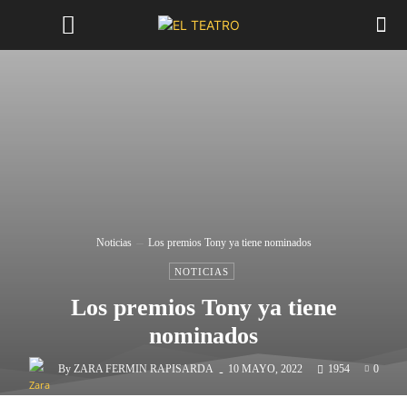
Noticias
Los premios Tony ya tiene nominados
NOTICIAS
Los premios Tony ya tiene
nominados
-
By
ZARA FERMIN RAPISARDA
10 MAYO, 2022
1954
0