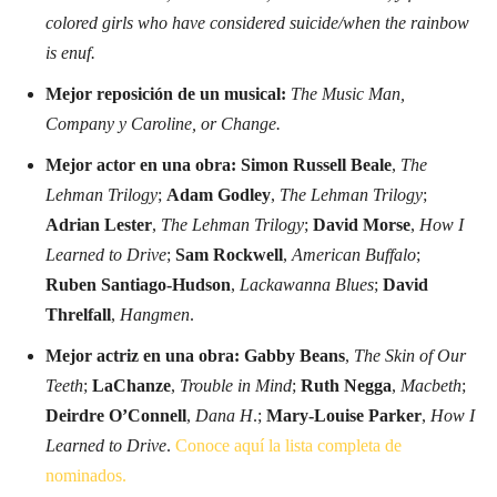
colored girls who have considered suicide/when the rainbow
is enuf.
Mejor reposición de un musical:
The Music Man,
Company y Caroline, or Change.
Mejor actor en una obra:
Simon Russell Beale
,
The
Lehman Trilogy
;
Adam Godley
,
The Lehman Trilogy
;
Adrian Lester
,
The Lehman Trilogy
;
David Morse
,
How I
Learned to Drive
;
Sam Rockwell
,
American Buffalo
;
Ruben Santiago-Hudson
,
Lackawanna Blues
;
David
Threlfall
,
Hangmen
.
Mejor actriz en una obra:
Gabby Beans
,
The Skin of Our
Teeth
;
LaChanze
,
Trouble in Mind
;
Ruth Negga
,
Macbeth
;
Deirdre O’Connell
,
Dana H
.;
Mary-Louise Parker
,
How I
Learned to Drive
.
Conoce aquí la lista completa de
nominados.