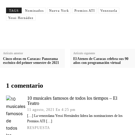
e
l
i
TAGS
Nominados
Nueva York
Premios ATI
Venezuela
i
l
Yessi Hernádez
d
o
Artículo anterior
Artículo siguiente
Cinco obras en Caracas: Panorama
El Ateneo de Caracas celebra sus 90
escénico del primer semestre de 2021
años con programación virtual
1 comentario
10 musicales famosos de todos los tiempos – El
Teatro
11 agosto, 2021 En 4:25 pm
[…] La venezolana Yessi Hernández lidera las nominaciones de los
Premios ATI […]
RESPUESTA