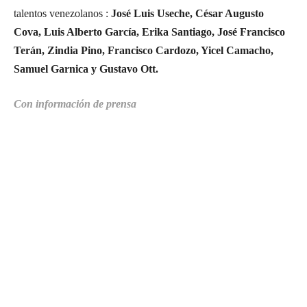
talentos venezolanos :
José Luis Useche, César Augusto
Cova, Luis Alberto García, Erika Santiago, José Francisco
Terán, Zindia Pino, Francisco Cardozo, Yicel Camacho,
Samuel Garnica y Gustavo Ott.
Con información de prensa
Suscríbete a nuestra Newsletter
Nombre
N
Apellido
o
A
m
Email
p
E
b
e
Suscribirme
m
r
l
a