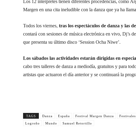
Los 12 interpretes tienen diferentes procedencias, como Arge
Margen en una cita ineludible con la danza que ya ha llamad
Todos los viernes,
tras los espectáculos de danza y las d
contará con sesiones de música electrónica en vivo, Dj’s de
que presenta su último disco ‘Session Ocha Niwe’.
Los sábados las actividades estarán dirigidas en especial
cabo tres talleres de danza a mediodía, gratuitos y para tod
artistas que actuaron el día anterior y se continuará la prog
TAGS
Danza
España
Festival Margen Danza
Festivales
Logroño
Mundo
Samuel Retortillo