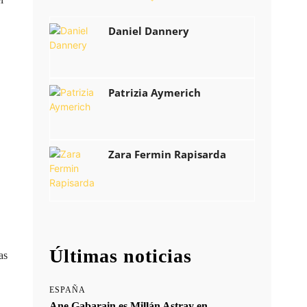
Daniel Dannery
Patrizia Aymerich
Zara Fermin Rapisarda
Últimas noticias
as
ESPAÑA
Ane Gabarain es Millán Astray en