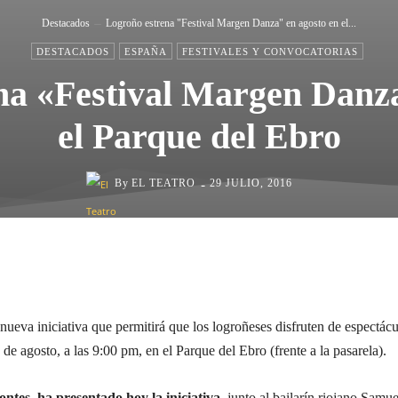
Destacados
Logroño estrena "Festival Margen Danza" en agosto en el...
DESTACADOS
ESPAÑA
FESTIVALES Y CONVOCATORIAS
na «Festival Margen Danza
el Parque del Ebro
-
By
EL TEATRO
29 JULIO, 2016
Cuota
nueva iniciativa que permitirá que los logroñeses disfruten de espectác
 de agosto, a las 9:00 pm, en el Parque del Ebro (frente a la pasarela).
tes, ha presentado hoy la iniciativa,
junto al bailarín riojano Samue