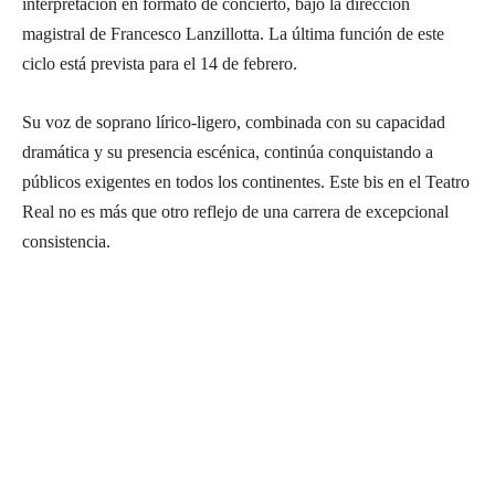
interpretación en formato de concierto, bajo la dirección
magistral de Francesco Lanzillotta. La última función de este
ciclo está prevista para el 14 de febrero.
Su voz de soprano lírico-ligero, combinada con su capacidad
dramática y su presencia escénica, continúa conquistando a
públicos exigentes en todos los continentes. Este bis en el Teatro
Real no es más que otro reflejo de una carrera de excepcional
consistencia.
Suscríbete a nuestra Newsletter
Nombre
N
Apellido
o
A