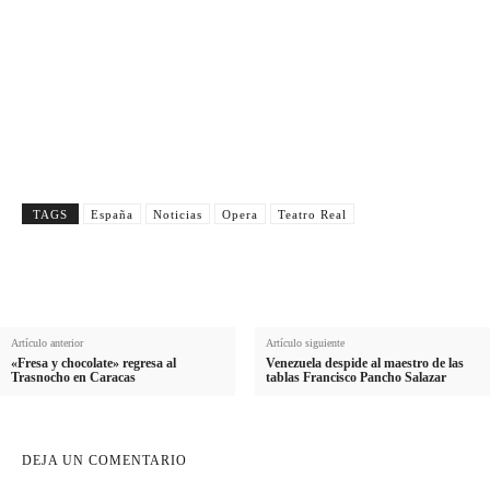
m
Email
p
E
b
e
Suscribirme
m
r
l
a
e
l
i
i
l
d
o
TAGS
España
Noticias
Opera
Teatro Real
Artículo anterior
Artículo siguiente
«Fresa y chocolate» regresa al
Venezuela despide al maestro de las
Trasnocho en Caracas
tablas Francisco Pancho Salazar
DEJA UN COMENTARIO