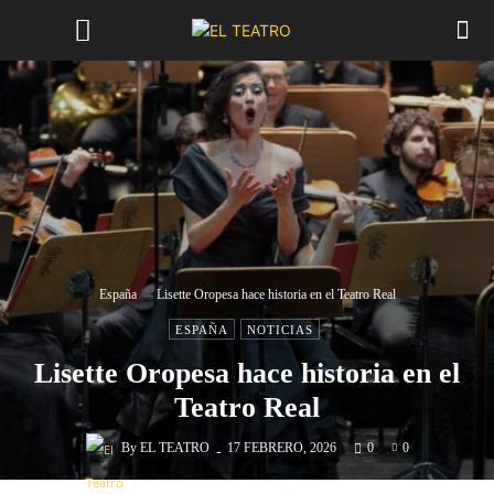
España
Lisette Oropesa hace historia en el Teatro Real
ESPAÑA
NOTICIAS
Lisette Oropesa hace historia en el
Teatro Real
-
By
EL TEATRO
17 FEBRERO, 2026
0
0