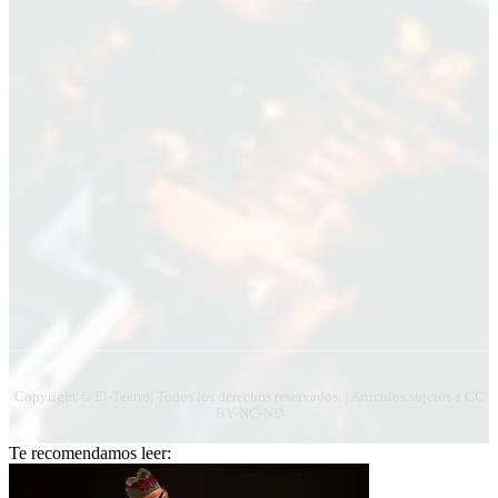
Apellido
Apellido
Email
Email
Suscribirme
Copyright © El-Teatro| Todos los derechos reservados. | Artículos sujetos a CC
BY-NC-ND
Te recomendamos leer: