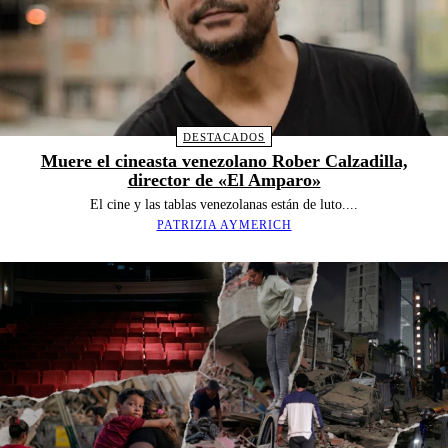
DESTACADOS
Muere el cineasta venezolano Rober Calzadilla,
director de «El Amparo»
El cine y las tablas venezolanas están de luto....
PATRIZIA AYMERICH