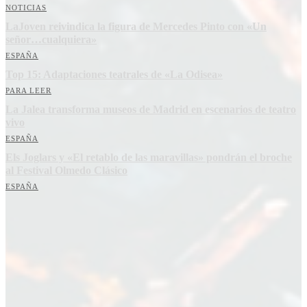
NOTICIAS
LaJoven reivindica la figura de Mercedes Pinto con «Un
señor…cualquiera»
ESPAÑA
Top 15: Adaptaciones teatrales de «La Odisea»
PARA LEER
La Jalea transforma museos de Madrid en escenarios de teatro
vivo
ESPAÑA
Els Joglars y «El retablo de las maravillas» pondrán el broche
al Festival Olmedo Clásico
ESPAÑA
Suscríbete a nuestra Newsletter
Nombre
Nombre