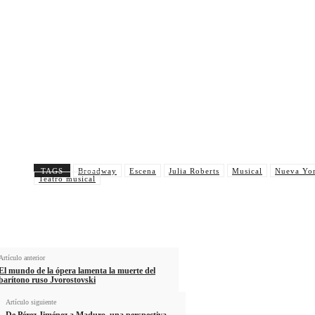
TAGS
Broadway
Escena
Julia Roberts
Musical
Nueva Yo
Teatro musical
Artículo anterior
El mundo de la ópera lamenta la muerte del
barítono ruso Jvorostovski
Artículo siguiente