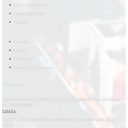
Servicios de prensa
Canal de YouTube
Podcast
Contacto
España
Venezuela
Política de privacidad
Lee más
Ane Gabarain es Millán Astray en «Cantando bajo las balas»
en Teatre Apolo
ESPAÑA
AVENCRIT anunció los nominados de la temporada 2025
-2026