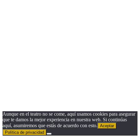
Close
this
module
¿Quieres recibir nuestra Newsletter?
Nombre
Nombre
Apellido
Apellido
Email
Email
Suscribirse
Aunque en el teatro no se come, aquí usamos cookies para asegurar
que te damos la mejor experiencia en nuestra web. Si continúas
aquí, asumiremos que estás de acuerdo con esto.
Aceptar
Política de privacidad