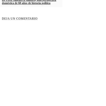
De Pérez Jiménez a Maduro, una perspectiva
doméstica de 60 años de historia política
DEJA UN COMENTARIO