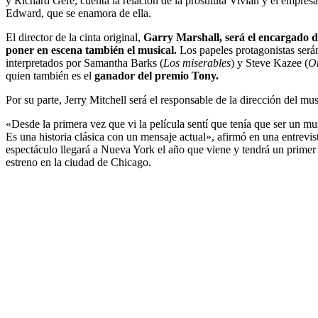
y Richard Gere, cuenta la relación de la prostituta Vivian y el empresa
Edward, que se enamora de ella.
El director de la cinta original,
Garry Marshall, será el encargado d
poner en escena también el musical.
Los papeles protagonistas será
interpretados por Samantha Barks (
Los miserables
) y Steve Kazee (
O
quien también es el
ganador del premio Tony.
Por su parte, Jerry Mitchell será el responsable de la dirección del mus
«Desde la primera vez que vi la película sentí que tenía que ser un mu
Es una historia clásica con un mensaje actual», afirmó en una entrevis
espectáculo llegará a Nueva York el año que viene y tendrá un primer
estreno en la ciudad de Chicago.