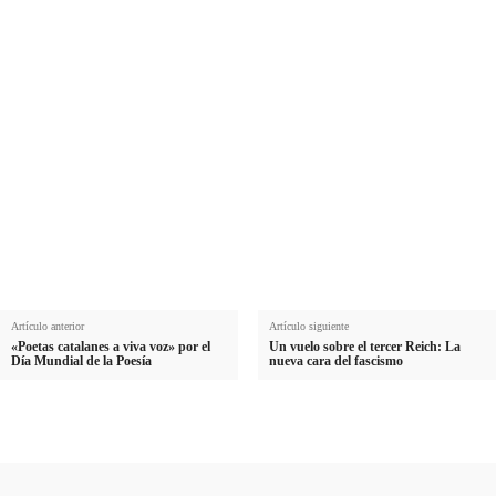
Nombre
N
Apellido
o
A
m
Email
p
E
b
e
Suscribirme
m
r
l
a
e
l
i
i
l
d
o
Artículo anterior
Artículo siguiente
«Poetas catalanes a viva voz» por el
Un vuelo sobre el tercer Reich: La
Día Mundial de la Poesía
nueva cara del fascismo