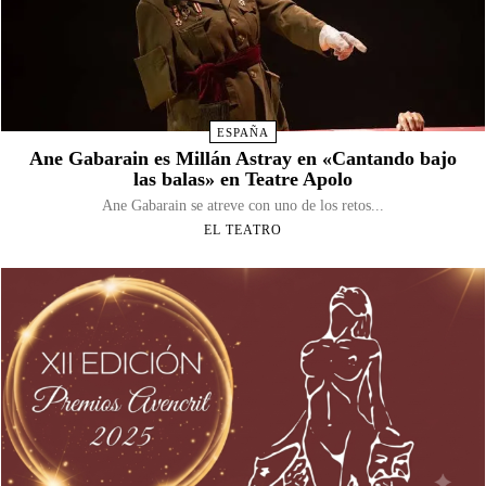
ESPAÑA
Ane Gabarain es Millán Astray en «Cantando bajo
las balas» en Teatre Apolo
Ane Gabarain se atreve con uno de los retos...
EL TEATRO