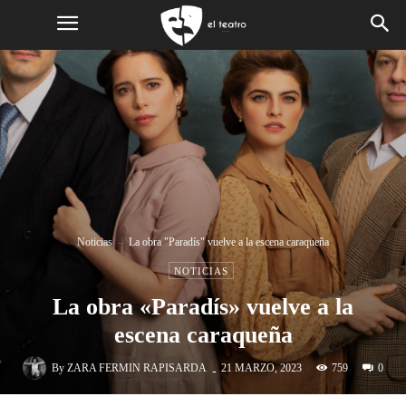
Noticias
La obra "Paradís" vuelve a la escena caraqueña
NOTICIAS
La obra «Paradís» vuelve a la
escena caraqueña
-
By
ZARA FERMIN RAPISARDA
759
21 MARZO, 2023
0