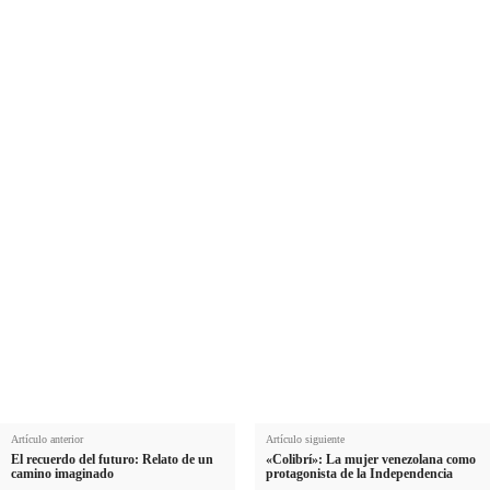
Suscríbete a nuestra Newsletter
Nombre
N
Apellido
o
A
m
Email
p
E
b
e
Suscribirme
m
r
l
a
e
l
i
i
l
d
o
Artículo anterior
Artículo siguiente
El recuerdo del futuro: Relato de un
«Colibrí»: La mujer venezolana como
camino imaginado
protagonista de la Independencia