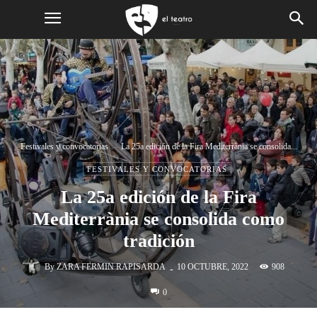
Festivales y convocatorias
La 25a edición de la Fira Mediterrània se consolida...
FESTIVALES Y CONVOCATORIAS
La 25a edición de la Fira
Mediterrània se consolida como
tradición
-
By
ZARA FERMIN RAPISARDA
908
10 OCTUBRE, 2022
0