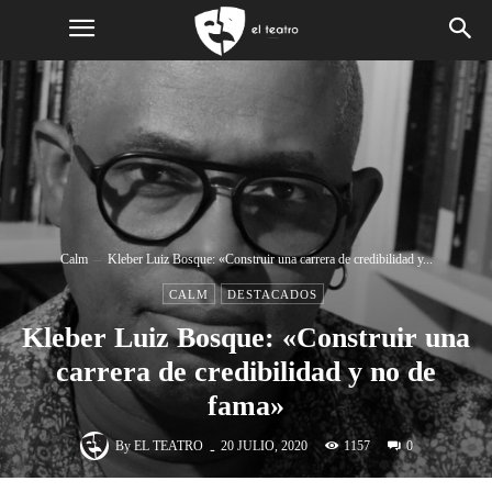
Calm
Kleber Luiz Bosque: «Construir una carrera de credibilidad y...
CALM
DESTACADOS
Kleber Luiz Bosque: «Construir una
carrera de credibilidad y no de
fama»
-
By
EL TEATRO
1157
20 JULIO, 2020
0