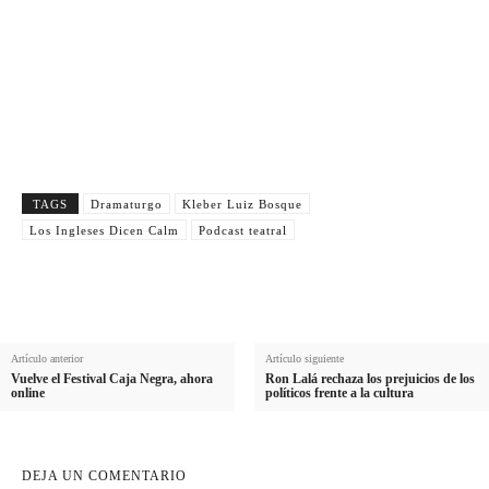
Nombre
N
Apellido
o
A
m
Email
p
E
b
e
Suscribirme
m
r
l
a
e
l
i
TAGS
Dramaturgo
Kleber Luiz Bosque
i
l
Los Ingleses Dicen Calm
Podcast teatral
d
o
Artículo anterior
Artículo siguiente
Vuelve el Festival Caja Negra, ahora
Ron Lalá rechaza los prejuicios de los
online
políticos frente a la cultura
DEJA UN COMENTARIO