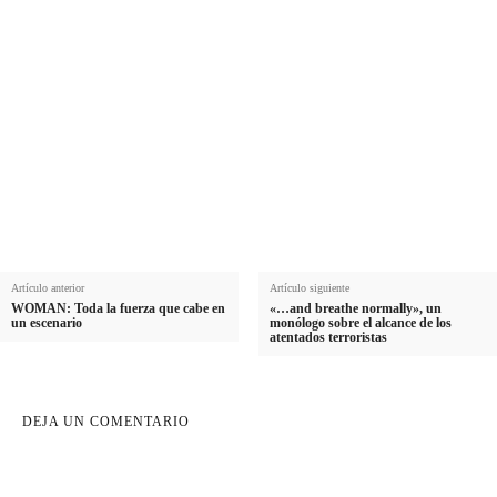
Nombre
N
Apellido
o
A
m
Email
p
E
b
e
Suscribirme
m
r
l
a
e
l
i
i
l
d
o
Artículo anterior
Artículo siguiente
WOMAN: Toda la fuerza que cabe en
«…and breathe normally», un
un escenario
monólogo sobre el alcance de los
atentados terroristas
DEJA UN COMENTARIO