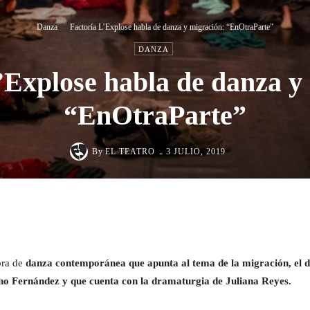
Danza
Factoría L’Explose habla de danza y migración: “EnOtraParte”
DANZA
’Explose habla de danza y
“EnOtraParte”
-
By
EL TEATRO
3 JULIO, 2019
Cuota
bra de
danza contemporánea que apunta al tema de la migración, el d
ino Fernández y que cuenta con la dramaturgia de Juliana Reyes.