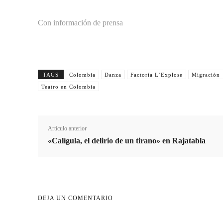
Con información de prensa
TAGS
Colombia
Danza
Factoría L’Explose
Migración
Teatro en Colombia
Artículo anterior
«Calígula, el delirio de un tirano» en Rajatabla
DEJA UN COMENTARIO