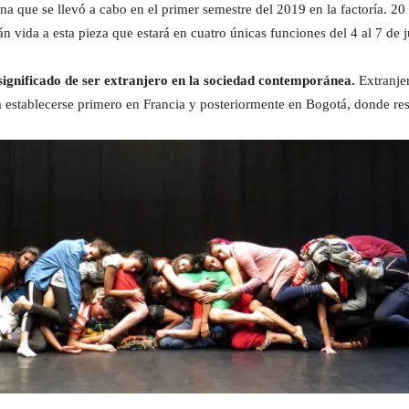
 que se llevó a cabo en el primer semestre del 2019 en la factoría. 20 b
 vida a esta pieza que estará en cuatro únicas funciones del 4 al 7 de j
ignificado de ser extranjero en la sociedad contemporánea.
Extranjer
ra establecerse primero en Francia y posteriormente en Bogotá, donde re