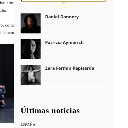
ailarines, actores y artistas emergentes
ulio.
Daniel Dannery
o, como lo ha sido él desde hace más
side actualmente.
Patrizia Aymerich
Zara Fermin Rapisarda
Últimas noticias
ESPAÑA