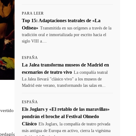
PARA LEER
Top 15: Adaptaciones teatrales de «La
Odisea»
Transmitida en sus orígenes a través de la
tradición oral e inmortalizada por escrito hacia el
siglo VIII a....
ESPAÑA
La Jalea transforma museos de Madrid en
escenarios de teatro vivo
La compañía teatral
La Jalea llevará "clásico vivo" a los museos de
Madrid este verano, transformando las salas en...
ESPAÑA
Els Joglars y «El retablo de las maravillas»
ertido en una de las principales
pondrán el broche al Festival Olmedo
Clásico
Els Joglars, la compañía de teatro privada
más antigua de Europa en activo, cierra la vigésima
pedagógica y creativa en distintos