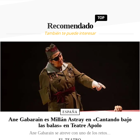
TOP
Recomendado
También te puede interesar
ESPAÑA
Ane Gabarain es Millán Astray en «Cantando bajo
las balas» en Teatre Apolo
Ane Gabarain se atreve con uno de los retos...
EL TEATRO