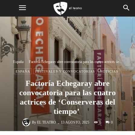
España
Factoría Echegaray abre convocatoria para las cuatro actrices de...
ESPAÑA
FESTIVALES Y CONVOCATORIAS
NOTICIAS
Factoría Echegaray abre
convocatoria para las cuatro
actrices de ‘Conserveras del
tiempo’​
-
By
EL TEATRO
0
13 AGOSTO, 2025
0