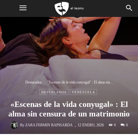
Destacados
"Escenas de la vida conyugal" : El alma sin...
DESTACADOS
VENEZUELA
«Escenas de la vida conyugal» : El
alma sin censura de un matrimonio
-
By
ZARA FERMIN RAPISARDA
0
12 ENERO, 2026
0