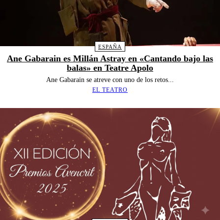
ESPAÑA
Ane Gabarain es Millán Astray en «Cantando bajo las
balas» en Teatre Apolo
Ane Gabarain se atreve con uno de los retos...
EL TEATRO