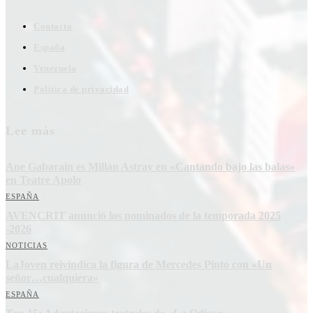
Contacto
España
Venezuela
Política de privacidad
Lee más
Ane Gabarain es Millán Astray en «Cantando bajo las balas»
en Teatre Apolo
ESPAÑA
AVENCRIT anunció los nominados de la temporada 2025
-2026
NOTICIAS
LaJoven reivindica la figura de Mercedes Pinto con «Un
señor…cualquiera»
ESPAÑA