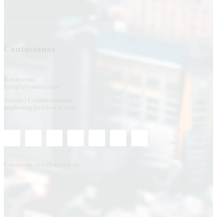
Contáctanos
Redacción:
info@el-teatro.com
Ventas | Colaboraciones:
marketing@el-teatro.com
Contamos con el apoyo de: