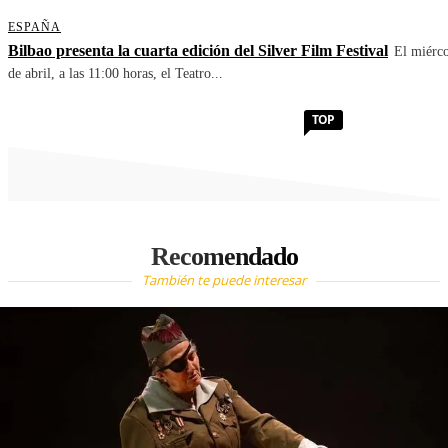
ESPAÑA
Bilbao presenta la cuarta edición del Silver Film Festival
El miérco
de abril, a las 11:00 horas, el Teatro...
TOP
Recomendado
También te puede interesar