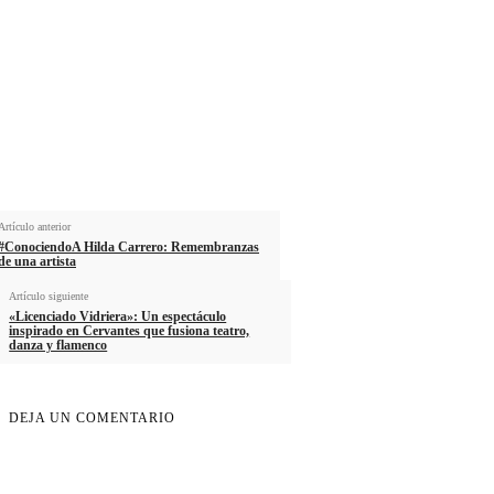
Apellido
Email
Email
Suscribirme
Artículo anterior
#ConociendoA Hilda Carrero: Remembranzas
de una artista
Artículo siguiente
«Licenciado Vidriera»: Un espectáculo
inspirado en Cervantes que fusiona teatro,
danza y flamenco
DEJA UN COMENTARIO