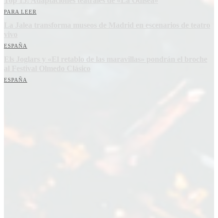
Top 15: Adaptaciones teatrales de «La Odisea»
PARA LEER
La Jalea transforma museos de Madrid en escenarios de teatro
vivo
ESPAÑA
Els Joglars y «El retablo de las maravillas» pondrán el broche
al Festival Olmedo Clásico
ESPAÑA
Suscríbete a nuestra Newsletter
Nombre
Nombre
Apellido
Apellido
Email
Email
Suscribirme