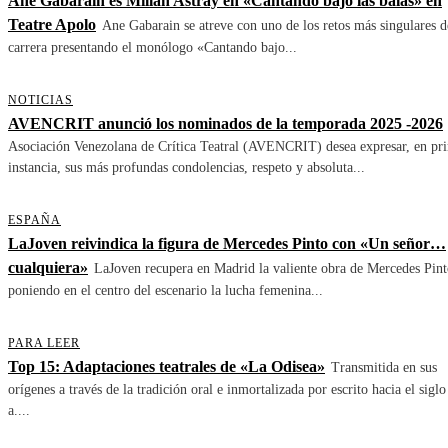
Ane Gabarain es Millán Astray en «Cantando bajo las balas» en
Teatre Apolo
Ane Gabarain se atreve con uno de los retos más singulares d
carrera presentando el monólogo «Cantando bajo...
NOTICIAS
AVENCRIT anunció los nominados de la temporada 2025 -2026
Asociación Venezolana de Crítica Teatral (AVENCRIT) desea expresar, en pr
instancia, sus más profundas condolencias, respeto y absoluta...
ESPAÑA
LaJoven reivindica la figura de Mercedes Pinto con «Un señor…
cualquiera»
LaJoven recupera en Madrid la valiente obra de Mercedes Pint
poniendo en el centro del escenario la lucha femenina...
PARA LEER
Top 15: Adaptaciones teatrales de «La Odisea»
Transmitida en sus
orígenes a través de la tradición oral e inmortalizada por escrito hacia el siglo
a....