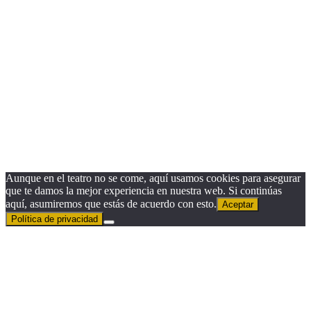
module
¿Quieres recibir nuestra Newsletter?
Nombre
Nombre
Apellido
Apellido
Email
Email
Suscribirse
Aunque en el teatro no se come, aquí usamos cookies para asegurar
que te damos la mejor experiencia en nuestra web. Si continúas
aquí, asumiremos que estás de acuerdo con esto.
Aceptar
Política de privacidad