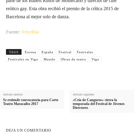
parte de los Ballets Rusos de Montecarlo y director de cine
erótico gay. Esta obra recibió el premio de la crítica 2015 de
Barcelona al mejor solo de danza.
Fuente:
ArtezBlai
TAGS
Escena
España
Festival
Festivales
Festivales en Vigo
Mundo
Obras de teatro
Vigo
Artículo anterior
Artículo siguiente
Se extiende convocatoria para Corto
«Cría de Canguros» cierra la
Teatro Maracaibo 2017
temporada del Festival de Jóvenes
Directores
DEJA UN COMENTARIO