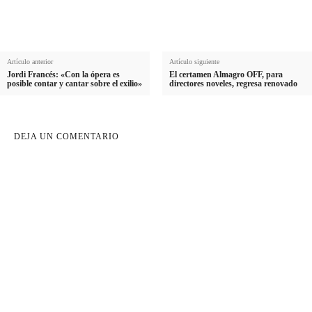
i
l
d
o
Artículo anterior
Artículo siguiente
Jordi Francés: «Con la ópera es
El certamen Almagro OFF, para
posible contar y cantar sobre el exilio»
directores noveles, regresa renovado
DEJA UN COMENTARIO