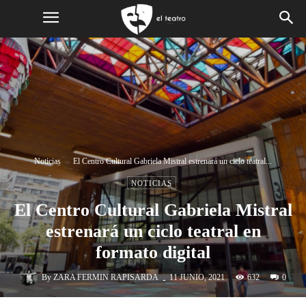
Noticias
El Centro Cultural Gabriela Mistral estrenará un ciclo teatral...
NOTICIAS
El Centro Cultural Gabriela Mistral
estrenará un ciclo teatral en
formato digital
-
By
ZARA FERMIN RAPISARDA
632
11 JUNIO, 2021
0