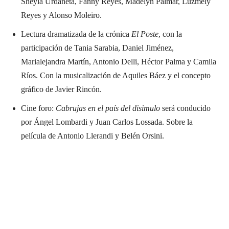
Sheyla Urdaneta, Fanny Reyes, Madelyn Palmar, Luzmely
Reyes y Alonso Moleiro.
Lectura dramatizada de la crónica
El Poste
, con la
participación de Tania Sarabia, Daniel Jiménez,
Marialejandra Martín, Antonio Delli, Héctor Palma y Camila
Ríos. Con la musicalización de Aquiles Báez y el concepto
gráfico de Javier Rincón.
Cine foro:
Cabrujas en el país del disimulo
será conducido
por Ángel Lombardi y Juan Carlos Lossada. Sobre la
película de Antonio Llerandi y Belén Orsini.
Suscríbete a nuestra Newsletter
N
Nombre