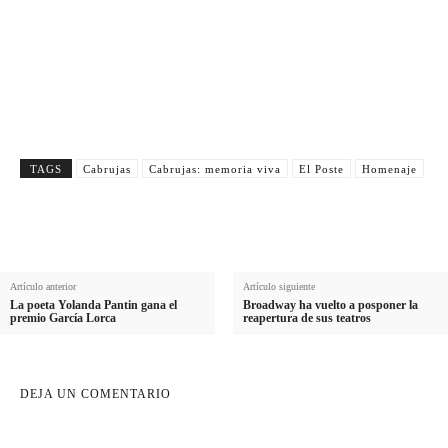
o
A
Apellido
m
p
E
Email
b
e
m
r
Suscribirme
l
a
e
l
i
i
l
TAGS
Cabrujas
Cabrujas: memoria viva
El Poste
Homenaje
d
o
Artículo anterior
Artículo siguiente
La poeta Yolanda Pantin gana el
Broadway ha vuelto a posponer la
premio García Lorca
reapertura de sus teatros
DEJA UN COMENTARIO