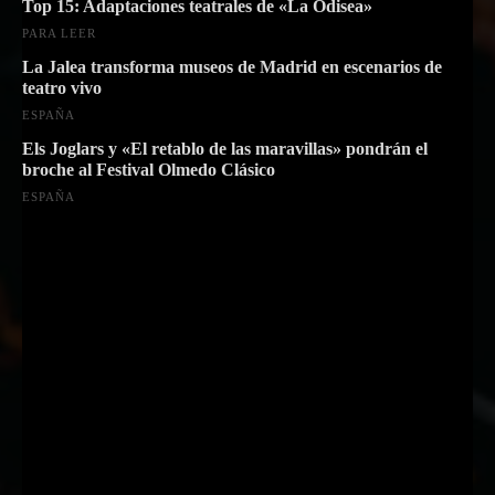
Top 15: Adaptaciones teatrales de «La Odisea»
PARA LEER
La Jalea transforma museos de Madrid en escenarios de
teatro vivo
ESPAÑA
Els Joglars y «El retablo de las maravillas» pondrán el
broche al Festival Olmedo Clásico
ESPAÑA
Suscríbete a nuestra Newsletter
Nombre
Nombre
Apellido
Apellido
Email
Email