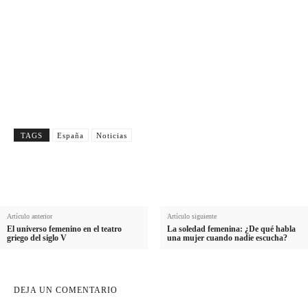
Nombre
N
Apellido
o
A
m
Email
p
E
b
e
Suscribirme
m
r
l
a
e
l
i
i
TAGS
España
Noticias
l
d
o
Artículo anterior
Artículo siguiente
El universo femenino en el teatro
La soledad femenina: ¿De qué habla
griego del siglo V
una mujer cuando nadie escucha?
DEJA UN COMENTARIO