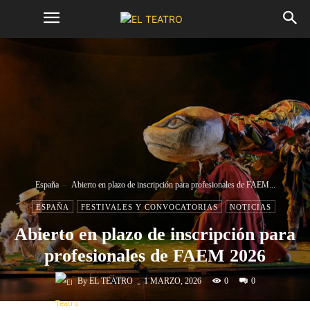
España
Abierto en plazo de inscripción para profesionales de FAEM...
ESPAÑA
FESTIVALES Y CONVOCATORIAS
NOTICIAS
Abierto en plazo de inscripción para
profesionales de FAEM 2026
-
By
EL TEATRO
0
1 MARZO, 2026
0