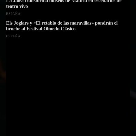
La Jalea transforma museos de Madrid en escenarios de
teatro vivo
ESPAÑA
Els Joglars y «El retablo de las maravillas» pondrán el
broche al Festival Olmedo Clásico
ESPAÑA
Suscríbete a nuestra Newsletter
Nombre
Nombre
Apellido
Apellido
Email
Email
Suscribirme