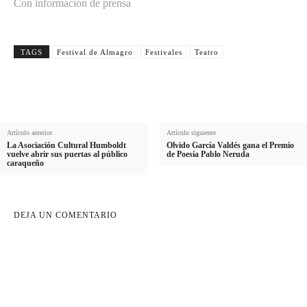
Con información de prensa
TAGS
Festival de Almagro
Festivales
Teatro
Artículo anterior
Artículo siguiente
La Asociación Cultural Humboldt
Olvido García Valdés gana el Premio
vuelve abrir sus puertas al público
de Poesía Pablo Neruda
caraqueño
DEJA UN COMENTARIO