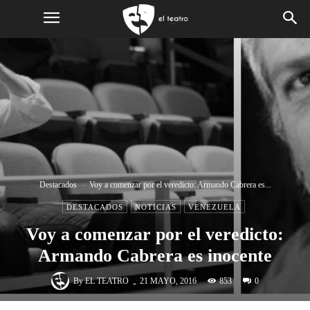
Destacados
Voy a comenzar por el veredicto: Armando Cabrera es...
DESTACADOS
NOTICIAS
VENEZUELA
Voy a comenzar por el veredicto:
Armando Cabrera es inocente
-
By
EL TEATRO
853
21 MAYO, 2016
0