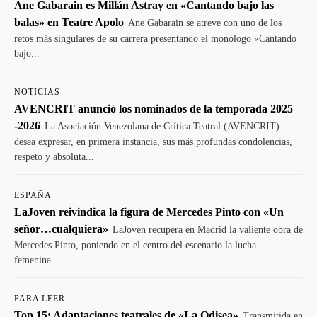
Ane Gabarain es Millán Astray en «Cantando bajo las
balas» en Teatre Apolo
Ane Gabarain se atreve con uno de los
retos más singulares de su carrera presentando el monólogo «Cantando
bajo...
NOTICIAS
AVENCRIT anunció los nominados de la temporada 2025
-2026
La Asociación Venezolana de Crítica Teatral (AVENCRIT)
desea expresar, en primera instancia, sus más profundas condolencias,
respeto y absoluta...
ESPAÑA
LaJoven reivindica la figura de Mercedes Pinto con «Un
señor…cualquiera»
LaJoven recupera en Madrid la valiente obra de
Mercedes Pinto, poniendo en el centro del escenario la lucha
femenina...
PARA LEER
Top 15: Adaptaciones teatrales de «La Odisea»
Transmitida en