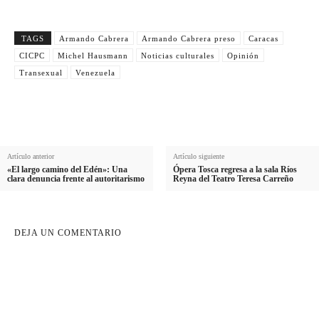
TAGS
Armando Cabrera
Armando Cabrera preso
Caracas
CICPC
Michel Hausmann
Noticias culturales
Opinión
Transexual
Venezuela
Artículo anterior
Artículo siguiente
«El largo camino del Edén»: Una
Ópera Tosca regresa a la sala Ríos
clara denuncia frente al autoritarismo
Reyna del Teatro Teresa Carreño
DEJA UN COMENTARIO