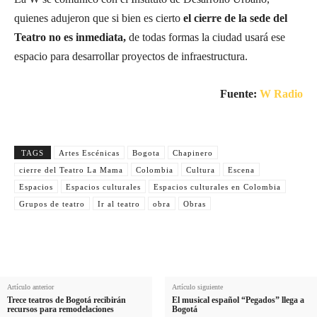
quienes adujeron que si bien es cierto
el cierre de la sede del
Teatro no es inmediata,
de todas formas la ciudad usará ese
espacio para desarrollar proyectos de infraestructura.
Fuente:
W Radio
TAGS
Artes Escénicas
Bogota
Chapinero
cierre del Teatro La Mama
Colombia
Cultura
Escena
Espacios
Espacios culturales
Espacios culturales en Colombia
Grupos de teatro
Ir al teatro
obra
Obras
Artículo anterior
Artículo siguiente
Trece teatros de Bogotá recibirán
El musical español “Pegados” llega a
recursos para remodelaciones
Bogotá