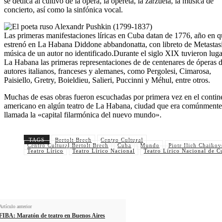
se dedica al cultivo de la ópera, la opereta, la zarzuela, la música de
concierto, así como la sinfónica vocal.
Las primeras manifestaciones líricas en Cuba datan de 1776, año en q
estrenó en La Habana Diddone abbandonatta, con libreto de Metastas
música de un autor no identificado.Durante el siglo XIX tuvieron luga
La Habana las primeras representaciones de de centenares de óperas 
autores italianos, franceses y alemanes, como Pergolesi, Cimarosa,
Paisiello, Gretry, Boieldieu, Salieri, Puccinni y Méhul, entre otros.
Muchas de esas obras fueron escuchadas por primera vez en el contin
americano en algún teatro de La Habana, ciudad que era comúnmente
llamada la «capital filarmónica del nuevo mundo».
TAGS
Bertolt Brech
Centro Cultural
Centro Cultural Bertolt Brech
Cuba
Mundo
Piotr Ilich Chaikov
Teatro Lírico
Teatro Lírico Nacional
Teatro Lírico Nacional de C
Artículo anterior
FIBA: Maratón de teatro en Buenos Aires