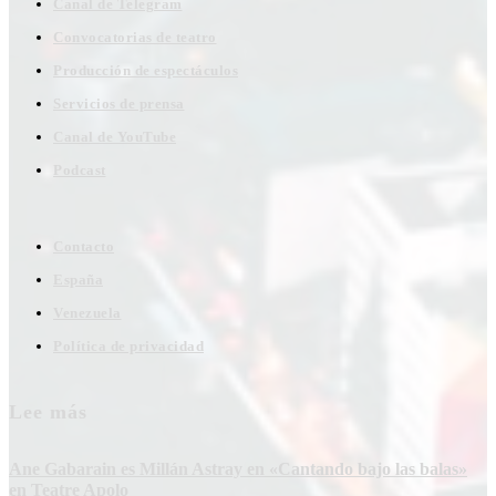
Canal de Telegram
Convocatorias de teatro
Producción de espectáculos
Servicios de prensa
Canal de YouTube
Podcast
Contacto
España
Venezuela
Política de privacidad
Lee más
Ane Gabarain es Millán Astray en «Cantando bajo las balas»
en Teatre Apolo