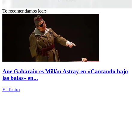
BY-NC-ND
Te recomendamos leer:
Ane Gabarain es Millán Astray en «Cantando bajo
las balas» en...
El Teatro