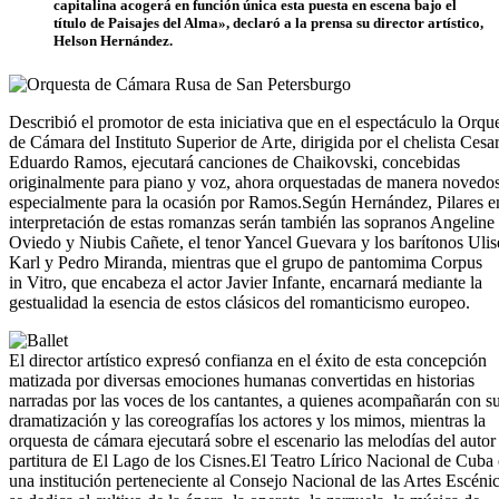
capitalina acogerá en función única esta puesta en escena bajo el
título de Paisajes del Alma», declaró a la prensa su director artístico,
Helson Hernández.
Describió el promotor de esta iniciativa que en el espectáculo la Orqu
de Cámara del Instituto Superior de Arte, dirigida por el chelista Cesa
Eduardo Ramos, ejecutará canciones de Chaikovski, concebidas
originalmente para piano y voz, ahora orquestadas de manera novedo
especialmente para la ocasión por Ramos.Según Hernández, Pilares e
interpretación de estas romanzas serán también las sopranos Angeline
Oviedo y Niubis Cañete, el tenor Yancel Guevara y los barítonos Ulis
Karl y Pedro Miranda, mientras que el grupo de pantomima Corpus
in Vitro, que encabeza el actor Javier Infante, encarnará mediante la
gestualidad la esencia de estos clásicos del romanticismo europeo.
El director artístico expresó confianza en el éxito de esta concepción
matizada por diversas emociones humanas convertidas en historias
narradas por las voces de los cantantes, a quienes acompañarán con s
dramatización y las coreografías los actores y los mimos, mientras la
orquesta de cámara ejecutará sobre el escenario las melodías del autor
partitura de El Lago de los Cisnes.El Teatro Lírico Nacional de Cuba 
una institución perteneciente al Consejo Nacional de las Artes Escéni