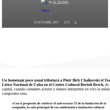
By
EL TEATRO
-
12 OCTUBRE, 2017
1172
0
Un homenaje poco usual tributará a Piotr Ilich Chaikovski el Te
Lírico Nacional de Cuba en el Centro Cultural Bertolt Brech,
de 
capital, cuando cantantes actores y mimos interpreten en vivo la músic
compositor ruso.
«Con el propósito de celebrar el aniversario 55 de la fundación de la
compañía, la sala principal de esa emblemática institución cultural