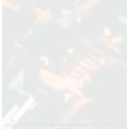
Suscríbete a nuestra Newsletter
Nombre
Nombre
Apellido
Apellido
Email
Email
Suscribirme
Copyright © El-Teatro| Todos los derechos reservados. | Artículos sujetos a CC