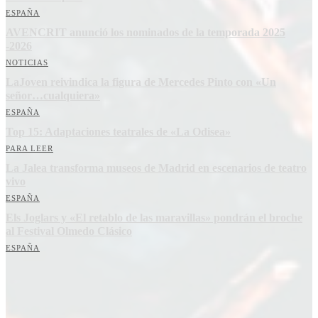
ESPAÑA
AVENCRIT anunció los nominados de la temporada 2025
-2026
NOTICIAS
LaJoven reivindica la figura de Mercedes Pinto con «Un
señor…cualquiera»
ESPAÑA
Top 15: Adaptaciones teatrales de «La Odisea»
PARA LEER
La Jalea transforma museos de Madrid en escenarios de teatro
vivo
ESPAÑA
Els Joglars y «El retablo de las maravillas» pondrán el broche
al Festival Olmedo Clásico
ESPAÑA