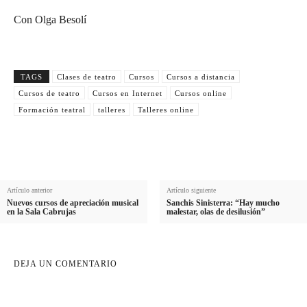
Con Olga Besolí
TAGS
Clases de teatro
Cursos
Cursos a distancia
Cursos de teatro
Cursos en Internet
Cursos online
Formación teatral
talleres
Talleres online
Artículo anterior
Artículo siguiente
Nuevos cursos de apreciación musical
Sanchis Sinisterra: “Hay mucho
en la Sala Cabrujas
malestar, olas de desilusión”
DEJA UN COMENTARIO