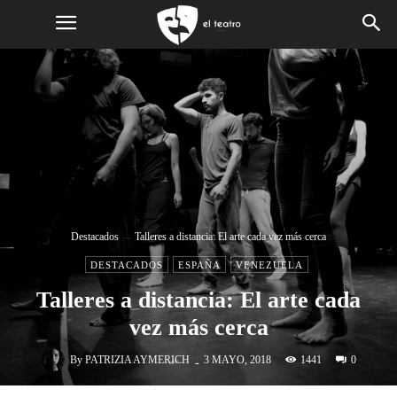
Destacados
Talleres a distancia: El arte cada vez más cerca
DESTACADOS
ESPAÑA
VENEZUELA
Talleres a distancia: El arte cada
vez más cerca
-
By
PATRIZIA AYMERICH
1441
3 MAYO, 2018
0