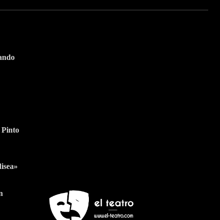
tando
Suscríbete a nuestra
Newsletter
 Pinto
Nombre
Apellido
Nombre
Apellido
Suscribirme
Email
Email
disea»
n