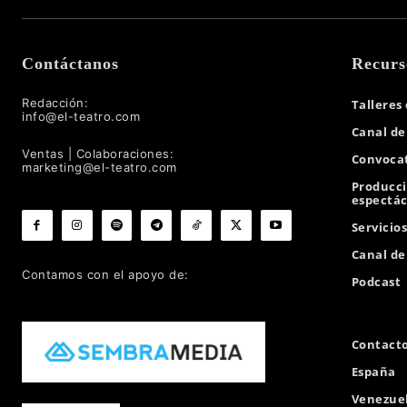
Contáctanos
Recurs
Redacción:
Talleres
info@el-teatro.com
Canal de
Ventas | Colaboraciones:
Convocat
marketing@el-teatro.com
Producc
espectác
Servicio
Canal d
Contamos con el apoyo de:
Podcast
Contact
España
Venezue