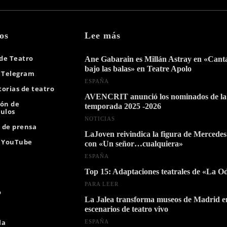
os
Lee más
 de Teatro
Ane Gabarain es Millán Astray en «Can
bajo las balas» en Teatre Apolo
 Telegram
ESPAÑA
orias de teatro
AVENCRIT anunció los nominados de la
ión de
temporada 2025 -2026
ulos
NOTICIAS
s de prensa
LaJoven reivindica la figura de Mercedes
e YouTube
con «Un señor…cualquiera»
ESPAÑA
Top 15: Adaptaciones teatrales de «La O
PARA LEER
o
La Jalea transforma museos de Madrid e
escenarios de teatro vivo
la
ESPAÑA