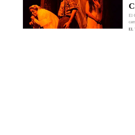
C
El 
cam
EL