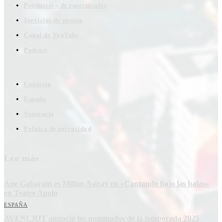
Producción de espectáculos
Servicios de prensa
Canal de YouTube
Podcast
Contacto
España
Venezuela
Política de privacidad
Lee más
Ane Gabarain es Millán Astray en «Cantando bajo las balas»
en Teatre Apolo
ESPAÑA
AVENCRIT anunció los nominados de la temporada 2025