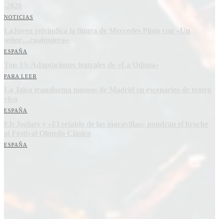
-2026
NOTICIAS
LaJoven reivindica la figura de Mercedes Pinto con «Un
señor…cualquiera»
ESPAÑA
Top 15: Adaptaciones teatrales de «La Odisea»
PARA LEER
La Jalea transforma museos de Madrid en escenarios de teatro
vivo
ESPAÑA
Els Joglars y «El retablo de las maravillas» pondrán el broche
al Festival Olmedo Clásico
ESPAÑA
Suscríbete a nuestra Newsletter