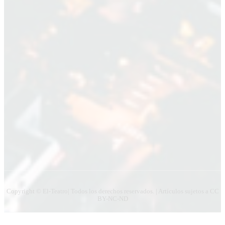
Nombre
Nombre
Apellido
Apellido
Email
Email
Suscribirme
Copyright © El-Teatro| Todos los derechos reservados. | Artículos sujetos a CC
BY-NC-ND