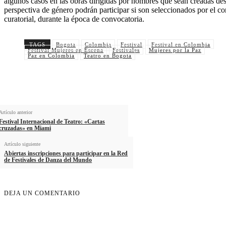
algunos casos en las obras dirigidas por hombres que sean creadas des
perspectiva de género podrán participar si son seleccionados por el co
curatorial, durante la época de convocatoria.
TAGS
Bogota
Colombia
Festival
Festival en Colombia
Festival Mujeres en Escena
Festivales
Mujeres por la Paz
Paz en Colombia
Teatro en Bogota
Artículo anterior
Festival Internacional de Teatro: «Cartas
cruzadas» en Miami
Artículo siguiente
Abiertas inscripciones para participar en la Red
de Festivales de Danza del Mundo
DEJA UN COMENTARIO