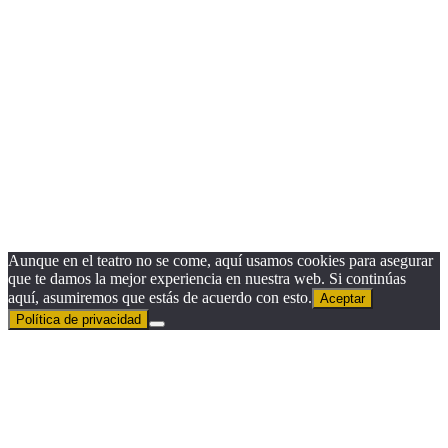
this
module
¿Quieres recibir nuestra Newsletter?
Nombre
Nombre
Apellido
Apellido
Email
Email
Suscribirse
Aunque en el teatro no se come, aquí usamos cookies para asegurar
que te damos la mejor experiencia en nuestra web. Si continúas
aquí, asumiremos que estás de acuerdo con esto.
Aceptar
Política de privacidad