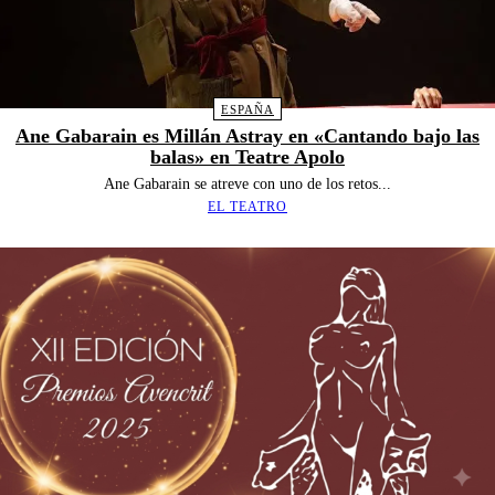
ESPAÑA
Ane Gabarain es Millán Astray en «Cantando bajo las
balas» en Teatre Apolo
Ane Gabarain se atreve con uno de los retos...
EL TEATRO