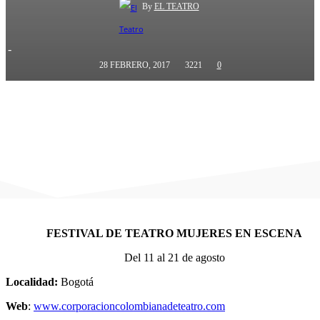
By
EL TEATRO
-
28 FEBRERO, 2017
3221
0
FESTIVAL DE TEATRO MUJERES EN ESCENA
Del 11 al 21 de agosto
Localidad:
Bogotá
Web
:
www.corporacioncolombianadeteatro.com