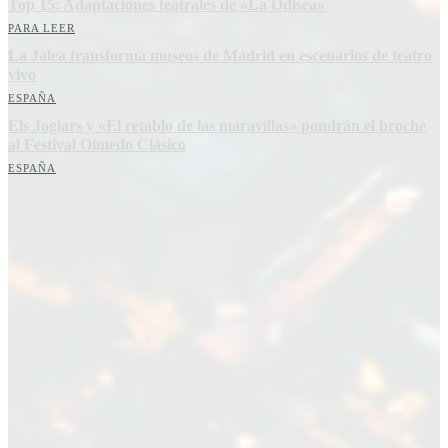
Top 15: Adaptaciones teatrales de «La Odisea»
PARA LEER
La Jalea transforma museos de Madrid en escenarios de teatro
vivo
ESPAÑA
Els Joglars y «El retablo de las maravillas» pondrán el broche
al Festival Olmedo Clásico
ESPAÑA
Suscríbete a nuestra Newsletter
Nombre
Nombre
Apellido
Apellido
Email
Email
Suscribirme