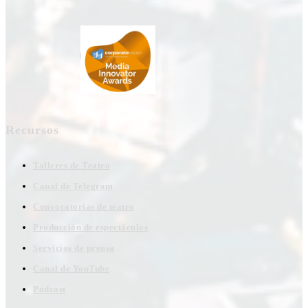
Recursos
Talleres de Teatro
Canal de Telegram
Convocatorias de teatro
Producción de espectáculos
Servicios de prensa
Canal de YouTube
Podcast