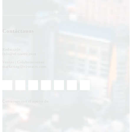
Contáctanos
Redacción:
info@el-teatro.com
Ventas | Colaboraciones:
marketing@el-teatro.com
Contamos con el apoyo de: