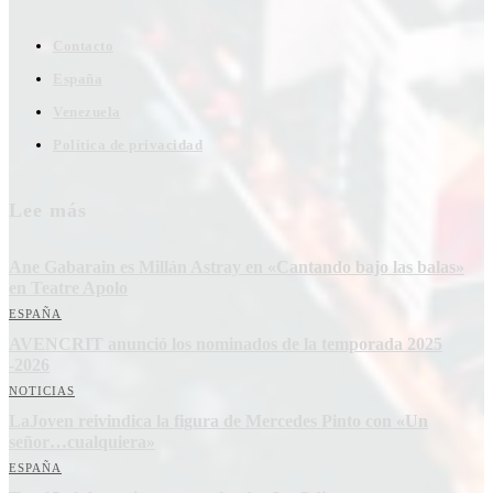
Contacto
España
Venezuela
Política de privacidad
Lee más
Ane Gabarain es Millán Astray en «Cantando bajo las balas»
en Teatre Apolo
ESPAÑA
AVENCRIT anunció los nominados de la temporada 2025
-2026
NOTICIAS
LaJoven reivindica la figura de Mercedes Pinto con «Un
señor…cualquiera»
ESPAÑA